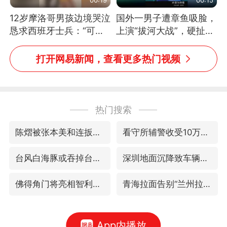
12岁摩洛哥男孩边境哭泣
国外一男子遭章鱼吸脸，
恳求西班牙士兵：“可不
上演“拔河大战”，硬扯加
可以不要把我遣返回国”
铁棒敲打方才挣脱
打开网易新闻，查看更多热门视频
热门搜索
陈熠被张本美和连扳三局逆转
看守所辅警收受10万获刑1年
台风白海豚或吞掉台风鲸鱼
深圳地面沉降致车辆损坏系谣言
佛得角门将亮相智利俱乐部主场
青海拉面告别“兰州拉面”
App内播放