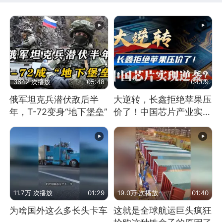
3642 次播放
05:48
04:09
俄军坦克兵潜伏敌后半
大逆转，长鑫拒绝苹果压
年，T-72变身“地下堡垒”
价了！中国芯片产业实现
怎样的逆袭？
11.7万 次播放
01:29
19.0万 次播放
01:40
为啥国外这么多长头卡车
这就是全球航运巨头疯狂