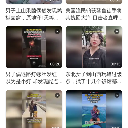
男子上山采菌偶然发现鸡
美国渔民钓获鲨鱼徒手将
枞菌窝，原地守1天等它
其拽回大海 目击者直呼
长大：挖了140多朵
震惊 （视频来源：参考
消息）
00:20
00:13
男子偶遇路灯螺丝发红
东北女子到山西玩错过饭
以为是小灯 却发现能点
点，找了十几个饭馆都没
燃香烟 当事人：已报警
开门：午休到几点
处理
00:19
00:15