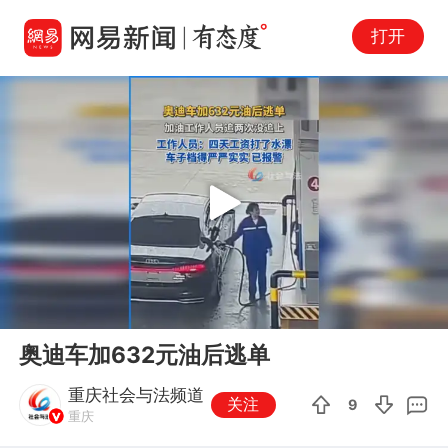
打开
Play
00:00
00:14
En
奥迪车加632元油后逃单
fu
重庆社会与法频道
关注
9
重庆