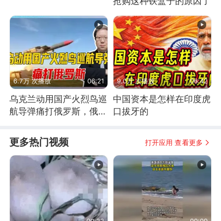
抢购这种铁盒子的原因了
6.7万 次播放
06:21
9.0万 次播放
06:42
乌克兰动用国产火烈鸟巡
中国资本是怎样在印度虎
航导弹痛打俄罗斯，俄军
口拔牙的
为什么没能拦截？
更多热门视频
打开应用 查看更多
00:22
00:09