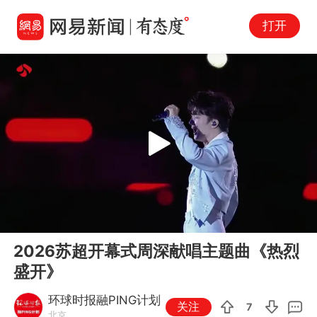
打开
Play
00:00
04:14
En
2026苏超开幕式周深献唱主题曲《热烈
fu
盛开》
环球时报融PING计划
关注
7
北京