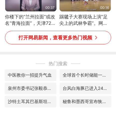
00:37
00:16
你楼下的“兰州拉面”或改
踢毽子大赛现场上演“足
名“青海拉面”，天津72家
尖上的武林争霸”。网
面馆已集体更换招牌
友：这哪是踢毽子，分明
是武侠片现场！#睡个好
打开网易新闻，查看更多热门视频
觉
热门搜索
中医教你一招提升气血
全球首个长时储能一体化产业园量产
泉州市委书记张毅恭被查
台风白海豚已进入24小时警戒线
沙特土耳其巴基斯坦签署共同防务协议
秘鲁和墨西哥宣布恢复外交关系