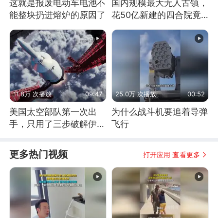
这就是报废电动车电池不
国内规模最大无人古镇，
能整块扔进熔炉的原因了
花50亿新建的四合院竟
没人住，发生了啥
11.8万 次播放
09:47
25.0万 次播放
00:52
美国太空部队第一次出
为什么战斗机要追着导弹
手，只用了三步破解伊朗
飞行
防空
更多热门视频
打开应用 查看更多