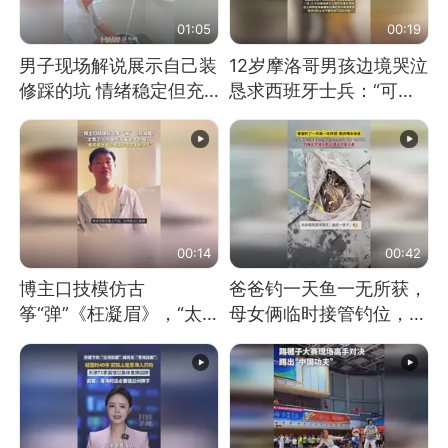
01:05
00:19
男子现场解说展示自己装
12岁摩洛哥男孩边境哭泣
修踩的坑 情绪稳定但充
恳求西班牙士兵：“可不
满无奈 每处都有精心设
可以不要把我遣返回国”
计 但每处都有瑕疵 网
友：一开始我没笑 但看
到洗手盆我没绷住
00:14
00:42
博主口技模仿古
爸爸钓一天鱼一无所获，
筝“弹”《枉凝眉》，“太
母女俩临时接管钓位，用
像了～你是吃古筝长大的
玩具鱼竿钓上大鱼
吗？”“或将成为首位考级
不带古筝的选手。”（来
源：新华每日电讯）