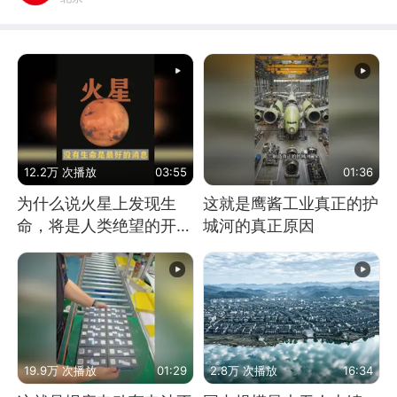
12.2万 次播放
03:55
01:36
为什么说火星上发现生
这就是鹰酱工业真正的护
命，将是人类绝望的开
城河的真正原因
始？
19.9万 次播放
01:29
2.8万 次播放
16:34