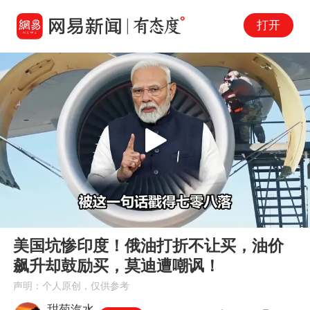
打开
Play
00:00
04:00
En
美国坑惨印度！俄油打折不让买，油价
fu
飙升却鼓励买，莫迪遭嘲讽！
声明：个人原创，仅供参考
甜菊汽水