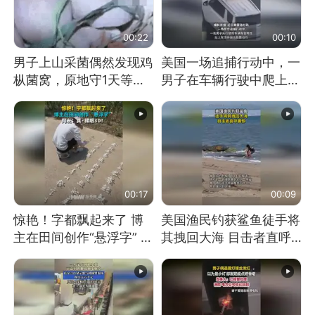
00:22
00:10
男子上山采菌偶然发现鸡
美国一场追捕行动中，一
枞菌窝，原地守1天等它
男子在车辆行驶中爬上车
长大：挖了140多朵
顶跳舞。（新京报）
00:17
00:09
惊艳！字都飘起来了 博
美国渔民钓获鲨鱼徒手将
主在田间创作“悬浮字” 网
其拽回大海 目击者直呼
友：真·裸眼3D！
震惊 （视频来源：参考
消息）