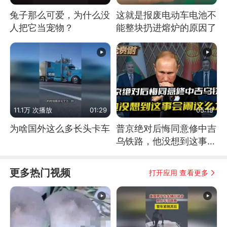
兔子那么可爱，为什么没
这就是报废电动车电池不
人把它当宠物？
能整块扔进熔炉的原因了
11.1万 次播放
01:29
05:19
为啥国外这么多长头卡车
普京绝对后悔同意修中吉
乌铁路，他没想到这事会
闹这么大
更多热门视频
打开应用 查看更多