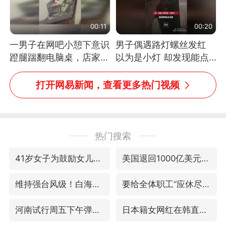
00:11
00:20
一男子在网吧小憩下意识
男子偶遇路灯螺丝发红
蹬腿踹翻电脑桌，店家3
以为是小灯 却发现能点
台显示器与机械臂损坏
燃香烟 当事人：已报警
处理
打开网易新闻，查看更多热门视频
热门搜索
41岁女子为鼓励女儿考上985研究生
美国退回1000亿美元关税
维持强台风级！白海豚直奔华东沿海
要给全体职工“应休尽休”的底气
河南试行周五下午弹性离岗
日本籍女网红在韩直播时自杀身亡