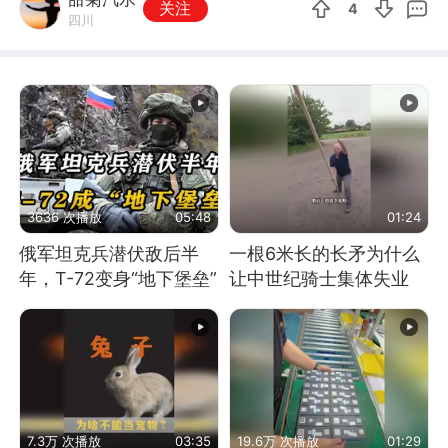
关注
4
四川
3636 次播放
05:48
01:24
俄军坦克兵潜伏敌后半
一根6米长的长矛为什么
年，T-72变身“地下堡垒”
让中世纪骑士集体失业
7.3万 次播放
03:35
19.6万 次播放
01:29