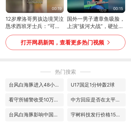
00:19
00:15
12岁摩洛哥男孩边境哭泣
国外一男子遭章鱼吸脸，
恳求西班牙士兵：“可不
上演“拔河大战”，硬扯加
可以不要把我遣返回国”
铁棒敲打方才挣脱
打开网易新闻，查看更多热门视频
热门搜索
台风白海豚进入48小时警戒线
U17国足1分钟轰2球
看守所辅警收受10万获刑1年
中方回应是否在太平洋海底开采稀土
台风白海豚影响中国已成定局
宇树科技发行价格150.80元/股