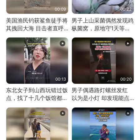
00:09
00:22
美国渔民钓获鲨鱼徒手将
男子上山采菌偶然发现鸡
其拽回大海 目击者直呼
枞菌窝，原地守1天等它
震惊 （视频来源：参考
长大：挖了140多朵
消息）
00:13
00:20
东北女子到山西玩错过饭
男子偶遇路灯螺丝发红
点，找了十几个饭馆都没
以为是小灯 却发现能点
开门：午休到几点
燃香烟 当事人：已报警
处理