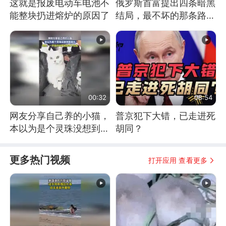
这就是报废电动车电池不
俄罗斯首富提出四条暗黑
能整块扔进熔炉的原因了
结局，最不坏的那条路是
通向东方
00:32
08:54
网友分享自己养的小猫，
普京犯下大错，已走进死
本以为是个灵珠没想到是
胡同？
魔丸
更多热门视频
打开应用 查看更多