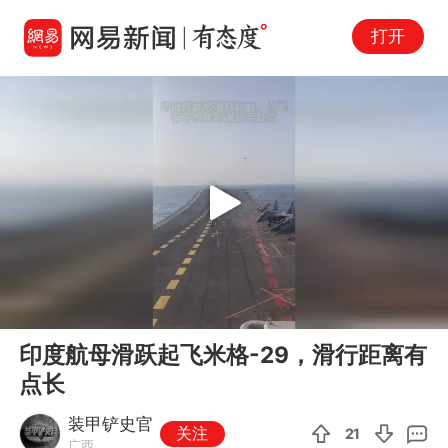
打开
Play
00:00
00:27
En
印度航母滑跃起飞米格-29，滑行距离有
fu
点长
装甲铲史官
关注
21
广西