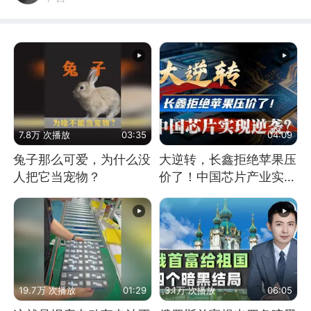
7.8万 次播放
03:35
04:09
兔子那么可爱，为什么没
大逆转，长鑫拒绝苹果压
人把它当宠物？
价了！中国芯片产业实现
怎样的逆袭？
19.7万 次播放
01:29
3.1万 次播放
06:05