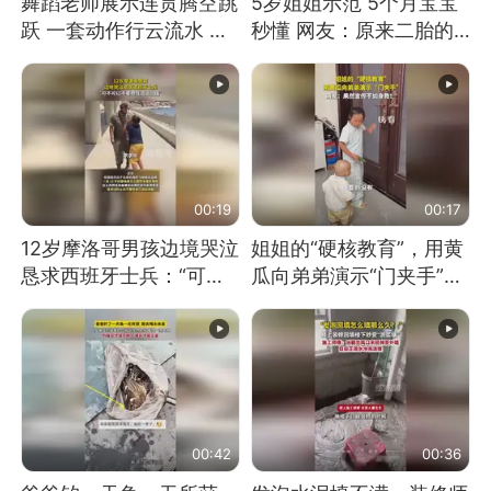
舞蹈老师展示连贯腾空跳
5岁姐姐示范 5个月宝宝
跃 一套动作行云流水 节
秒懂 网友：原来二胎的
奏感拉满 网友：怎么做
快乐长这样
到又舞又武的？
00:19
00:17
12岁摩洛哥男孩边境哭泣
姐姐的“硬核教育”，用黄
恳求西班牙士兵：“可不
瓜向弟弟演示“门夹手”，
可以不要把我遣返回国”
网友：果然言传不如身
教！
00:42
00:36