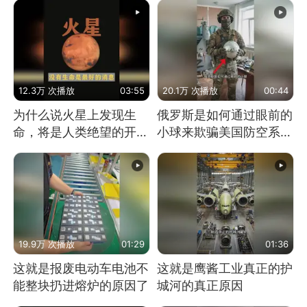
12.3万 次播放
03:55
20.1万 次播放
00:44
为什么说火星上发现生
俄罗斯是如何通过眼前的
命，将是人类绝望的开
小球来欺骗美国防空系统
始？
的
19.9万 次播放
01:29
01:36
这就是报废电动车电池不
这就是鹰酱工业真正的护
能整块扔进熔炉的原因了
城河的真正原因