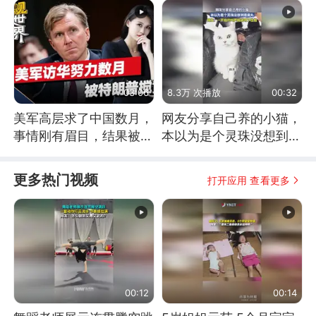
03:06
8.3万 次播放
00:32
美军高层求了中国数月，
网友分享自己养的小猫，
事情刚有眉目，结果被特
本以为是个灵珠没想到是
朗普一个动作搅黄
魔丸
更多热门视频
打开应用 查看更多
00:12
00:14