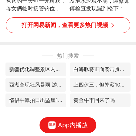
爸爸钓一天鱼一无所获，
发泡水泥填不满，装修师
母女俩临时接管钓位，用
傅检查发现漏到楼下：出
玩具鱼竿钓上大鱼
风口未延伸到外墙
打开网易新闻，查看更多热门视频
热门搜索
新疆优化调整景区内自驾服务费
白海豚将正面袭击贯穿浙江
西湖突现狂风暴雨 游客瞬间被浇透
上四休三，但降薪1000元，你接受吗？
情侣平潭拍日出坠崖1死1伤
黄金牛市回来了吗
App内播放