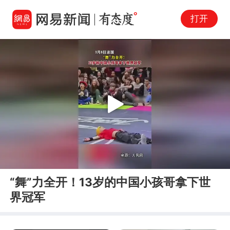
打开
Play
00:00
00:17
En
“舞”力全开！13岁的中国小孩哥拿下世
fu
界冠军