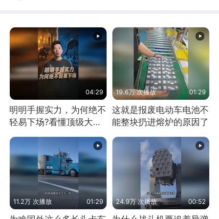
04:29
19.6万 次播放
01:29
明明手握实力，为何绝不
这就是报废电动车电池不
轻易下场?看懂顶级大国
能整块扔进熔炉的原因了
谋略
11.2万 次播放
01:29
24.9万 次播放
00:52