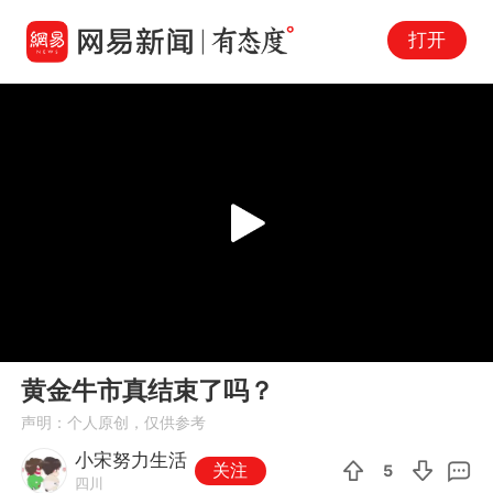
打开
Play
00:00
03:58
En
黄金牛市真结束了吗？
fu
声明：个人原创，仅供参考
小宋努力生活
关注
5
四川