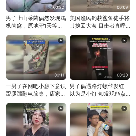
00:22
00:09
男子上山采菌偶然发现鸡
美国渔民钓获鲨鱼徒手将
枞菌窝，原地守1天等它
其拽回大海 目击者直呼
长大：挖了140多朵
震惊 （视频来源：参考
消息）
00:11
00:20
一男子在网吧小憩下意识
男子偶遇路灯螺丝发红
蹬腿踹翻电脑桌，店家3
以为是小灯 却发现能点
台显示器与机械臂损坏
燃香烟 当事人：已报警
处理