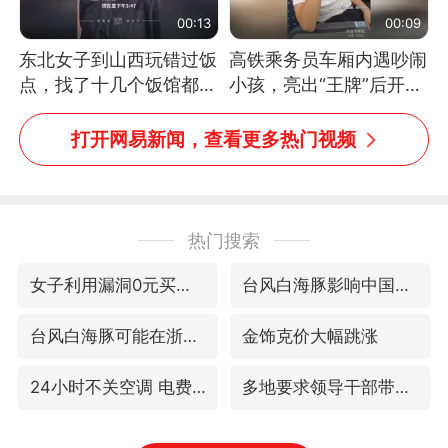
00:13
00:09
东北女子到山西玩错过饭
高铁乘务员车厢内遇吵闹
点，找了十几个饭馆都没
小孩，亮出“王牌”后开启
开门：午休到几点
一键静音
打开网易新闻，查看更多热门视频
热门搜索
女子利用漏洞0元买了3千台电器
台风白海豚影响中国已成定局
台风白海豚可能在浙闽沿海登陆
金饰克价大幅跳涨
24小时不关空调 电费会更低吗
多地要求领导干部带头休假