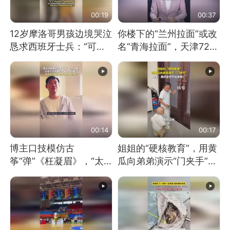
00:19
00:37
12岁摩洛哥男孩边境哭泣
你楼下的“兰州拉面”或改
恳求西班牙士兵：“可不
名“青海拉面”，天津72家
可以不要把我遣返回国”
面馆已集体更换招牌
00:14
00:17
博主口技模仿古
姐姐的“硬核教育”，用黄
筝“弹”《枉凝眉》，“太
瓜向弟弟演示“门夹手”，
像了～你是吃古筝长大的
网友：果然言传不如身
吗？”“或将成为首位考级
教！
不带古筝的选手。”（来
源：新华每日电讯）