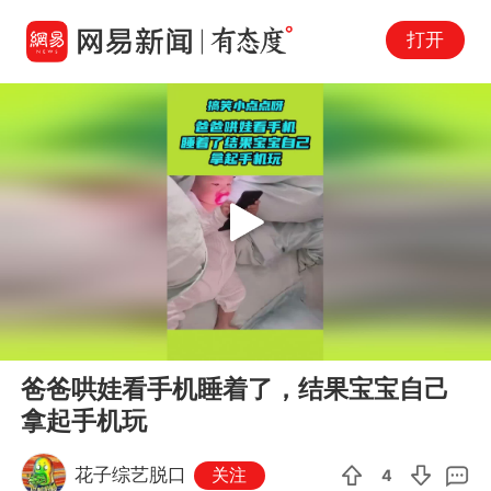
打开
Play
00:00
00:06
En
爸爸哄娃看手机睡着了，结果宝宝自己
fu
拿起手机玩
花子综艺脱口
关注
4