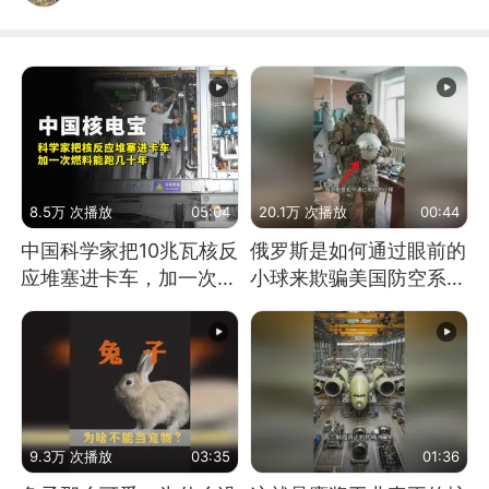
8.5万 次播放
05:04
20.1万 次播放
00:44
中国科学家把10兆瓦核反
俄罗斯是如何通过眼前的
应堆塞进卡车，加一次燃
小球来欺骗美国防空系统
料能跑几十年
的
9.3万 次播放
03:35
01:36