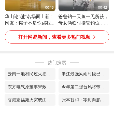
00:16
00:42
华山论“毽”名场面上新！
爸爸钓一天鱼一无所获，
网友：毽子不是你踢我
母女俩临时接管钓位，用
捡，我踢你捡吗
玩具鱼竿钓上大鱼
打开网易新闻，查看更多热门视频
热门搜索
云南一地村民过火把节意外灼伤16人
浙江最强风雨时段已锁定
东方电气原董事宋致远被查
今年第二强台风将带来多大影响
香港宏福苑火灾或由烟头引起
张本智和：零封向鹏不意外