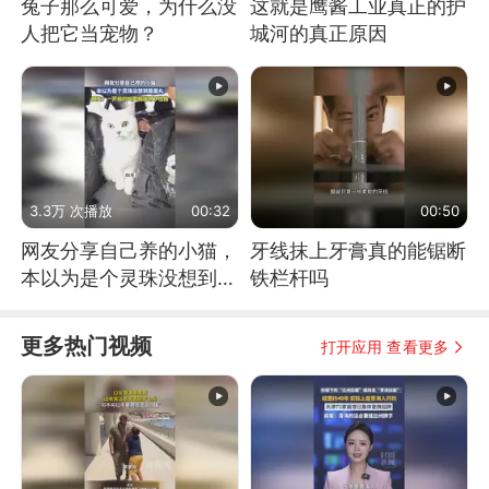
兔子那么可爱，为什么没
这就是鹰酱工业真正的护
人把它当宠物？
城河的真正原因
3.3万 次播放
00:32
00:50
网友分享自己养的小猫，
牙线抹上牙膏真的能锯断
本以为是个灵珠没想到是
铁栏杆吗
魔丸
更多热门视频
打开应用 查看更多