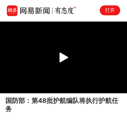
打开
Play
00:00
00:30
En
国防部：第48批护航编队将执行护航任
fu
务