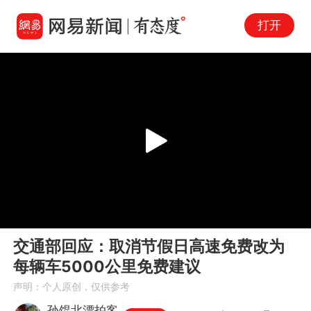
打开
Play
00:00
02:02
En
交通部回应：取消节假日高速免费改为
fu
每辆车5000公里免费建议
声明：个人原创，仅供参考
孙馄北漂拍客