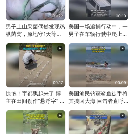
00:22
00:10
男子上山采菌偶然发现鸡
美国一场追捕行动中，一
枞菌窝，原地守1天等它
男子在车辆行驶中爬上车
长大：挖了140多朵
顶跳舞。（新京报）
00:17
00:09
惊艳！字都飘起来了 博
美国渔民钓获鲨鱼徒手将
主在田间创作“悬浮字” 网
其拽回大海 目击者直呼
友：真·裸眼3D！
震惊 （视频来源：参考
消息）