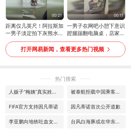
00:21
00:11
距离仅几英尺！阿拉斯加
一男子在网吧小憩下意识
一男子淡定拍下灰熊水中
蹬腿踹翻电脑桌，店家3
捕食鲑鱼全程
台显示器与机械臂损坏
打开网易新闻，查看更多热门视频
热门搜索
人贩子“梅姨”真实姓名曝光
被泰航拒载中国乘客：免费改签没兑现
FIFA官方支持因凡蒂诺
因凡蒂诺首次公开道歉
李亚鹏向地铁吐血女孩捐99999元
台风白海豚或在华东沿海登陆