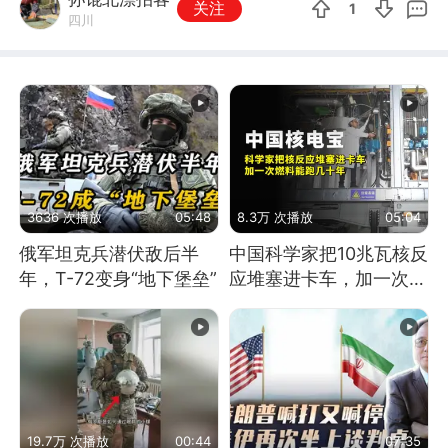
关注
1
四川
3636 次播放
05:48
8.3万 次播放
05:04
俄军坦克兵潜伏敌后半
中国科学家把10兆瓦核反
年，T-72变身“地下堡垒”
应堆塞进卡车，加一次燃
料能跑几十年
19.7万 次播放
00:44
07:35