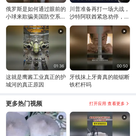
俄罗斯是如何通过眼前的
川普准备再打一场大战，
小球来欺骗美国防空系统
沙特阿联酋紧急劝停，美
的
伊开启新一轮谈判
01:36
00:50
这就是鹰酱工业真正的护
牙线抹上牙膏真的能锯断
城河的真正原因
铁栏杆吗
更多热门视频
打开应用 查看更多