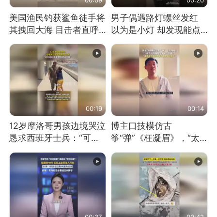
美国渔民钓获鲨鱼徒手将
男子偶遇路灯螺丝发红
其拽回大海 目击者直呼
以为是小灯 却发现能点
震惊 （视频来源：参考
燃香烟 当事人：已报警
消息）
处理
00:19
00:14
12岁摩洛哥男孩边境哭泣
博主口技模仿古
恳求西班牙士兵：“可不
筝“弹”《枉凝眉》，“太
可以不要把我遣返回国”
像了～你是吃古筝长大的
吗？”“或将成为首位考级
不带古筝的选手。”（来
源：新华每日电讯）
00:37
00:42