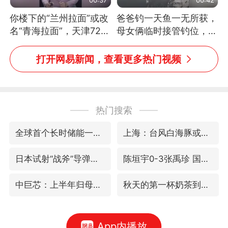
你楼下的“兰州拉面”或改
爸爸钓一天鱼一无所获，
名“青海拉面”，天津72家
母女俩临时接管钓位，用
面馆已集体更换招牌
玩具鱼竿钓上大鱼
打开网易新闻，查看更多热门视频
热门搜索
全球首个长时储能一体化产业园量产
上海：台风白海豚或将带来龙卷风
日本试射“战斧”导弹，国防部回应
陈垣宇0-3张禹珍 国乒男单全军覆没
中巨芯：上半年归母净利润1405.77万元
秋天的第一杯奶茶到底有多火
App内播放