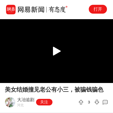
打开
Play
00:00
06:33
En
美女结婚撞见老公有小三，被骗钱骗色
fu
大冶追剧
关注
3
河北