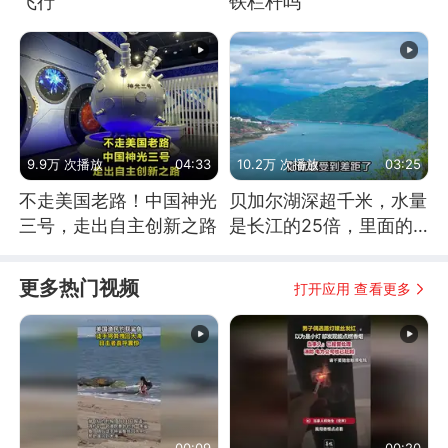
飞行
铁栏杆吗
9.9万 次播放
04:33
10.2万 次播放
03:25
不走美国老路！中国神光
贝加尔湖深超千米，水量
三号，走出自主创新之路
是长江的25倍，里面的
鱼究竟有多大？
更多热门视频
打开应用 查看更多
00:09
00:20