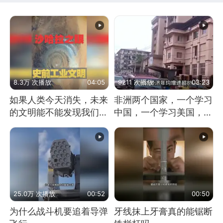
8.3万 次播放
04:05
9211 次播放
03:23
如果人类今天消失，未来
非洲两个国家，一个学习
的文明能不能发现我们存
中国，一个学习美国，结
在过？
果怎么样了？
25.0万 次播放
00:52
00:50
为什么战斗机要追着导弹
牙线抹上牙膏真的能锯断