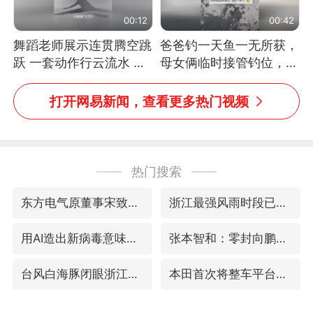
00:12
00:42
舞蹈老师展示连贯腾空跳
爸爸钓一天鱼一无所获，
跃 一套动作行云流水 节
母女俩临时接管钓位，用
奏感拉满 网友：怎么做
玩具鱼竿钓上大鱼
到又舞又武的？
打开网易新闻，查看更多热门视频
热门搜索
东方电气原董事宋致远被查
浙江最强风雨时段已锁定
用AI造出新病毒意味着什么
张本智和：零封向鹏不意外
台风白海豚闭眼浙江上海处于危险半圆
本田首次将整车平台外包给印度企业