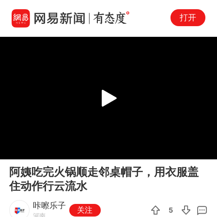
打开
Play
00:00
00:12
En
阿姨吃完火锅顺走邻桌帽子，用衣服盖
fu
住动作行云流水
咔嚓乐子
关注
5
河南