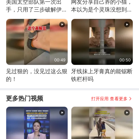
美国太空部队第一次出
网友分享自己养的小猫，
手，只用了三步破解伊朗
本以为是个灵珠没想到是
防空
魔丸
00:49
00:50
见过狠的，没见过这么狠
牙线抹上牙膏真的能锯断
的！
铁栏杆吗
更多热门视频
打开应用 查看更多