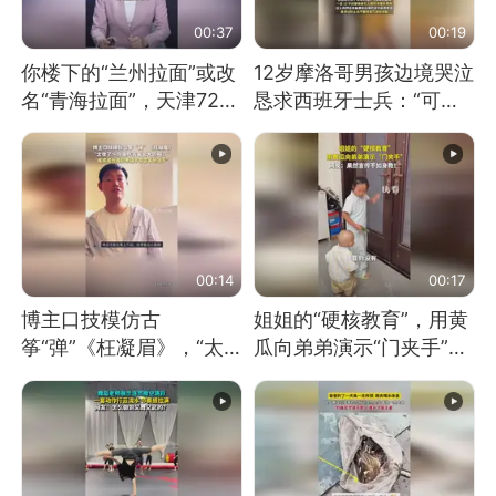
00:37
00:19
你楼下的“兰州拉面”或改
12岁摩洛哥男孩边境哭泣
名“青海拉面”，天津72家
恳求西班牙士兵：“可不
面馆已集体更换招牌
可以不要把我遣返回国”
00:14
00:17
博主口技模仿古
姐姐的“硬核教育”，用黄
筝“弹”《枉凝眉》，“太
瓜向弟弟演示“门夹手”，
像了～你是吃古筝长大的
网友：果然言传不如身
吗？”“或将成为首位考级
教！
不带古筝的选手。”（来
源：新华每日电讯）