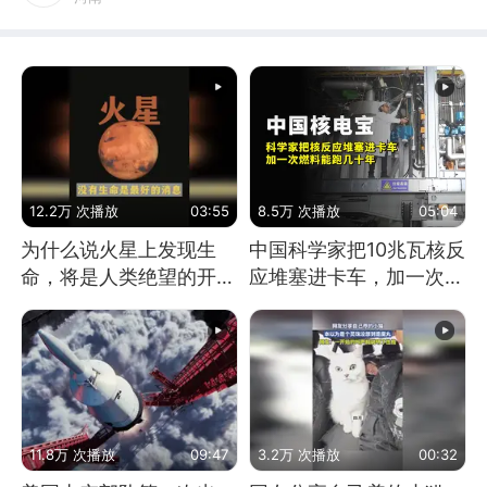
12.2万 次播放
03:55
8.5万 次播放
05:04
为什么说火星上发现生
中国科学家把10兆瓦核反
命，将是人类绝望的开
应堆塞进卡车，加一次燃
始？
料能跑几十年
11.8万 次播放
09:47
3.2万 次播放
00:32