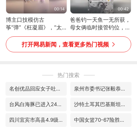
00:14
00:42
博主口技模仿古
爸爸钓一天鱼一无所获，
筝“弹”《枉凝眉》，“太
母女俩临时接管钓位，用
像了～你是吃古筝长大的
玩具鱼竿钓上大鱼
吗？”“或将成为首位考级
打开网易新闻，查看更多热门视频
不带古筝的选手。”（来
源：新华每日电讯）
热门搜索
名创优品回应女子吐槽内裤质量差
泉州市委书记张毅恭被查
台风白海豚已进入24小时警戒线
沙特土耳其巴基斯坦签署共同防务协议
四川宜宾市高县4.9级地震致1人死亡
中国女篮70-67险胜尼日利亚女篮