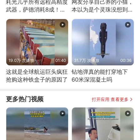
耗光几乎所有远程高精度
网友分享自己养的小猫，
武器，萨德消耗8成！美
本以为是个灵珠没想到是
国还敢嘲笑俄军吗
魔丸
19.0万 次播放
01:40
31.7万 次播放
00:36
这就是全球航运巨头疯狂
钻地弹真的能打穿地下
抢购这种铁盒子的原因了
60米深混凝土吗
更多热门视频
打开应用 查看更多