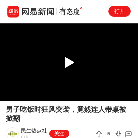
打开
Play
00:00
00:15
En
男子吃饭时狂风突袭，竟然连人带桌被
fu
掀翻
民生热点社
关注
5
山东