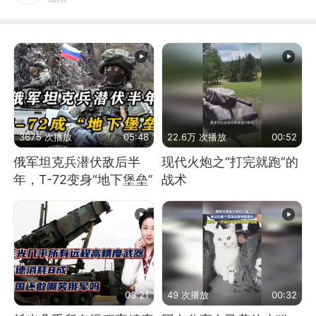
3675 次播放
05:48
22.6万 次播放
00:52
俄军坦克兵潜伏敌后半
现代火炮之“打完就跑”的
年，T-72变身“地下堡垒”
战术
03:21
49 次播放
00:32