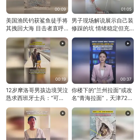
00:09
01:05
美国渔民钓获鲨鱼徒手将
男子现场解说展示自己装
其拽回大海 目击者直呼
修踩的坑 情绪稳定但充
震惊 （视频来源：参考
满无奈 每处都有精心设
消息）
计 但每处都有瑕疵 网
友：一开始我没笑 但看
到洗手盆我没绷住
00:19
00:37
12岁摩洛哥男孩边境哭泣
你楼下的“兰州拉面”或改
恳求西班牙士兵：“可不
名“青海拉面”，天津72家
可以不要把我遣返回国”
面馆已集体更换招牌