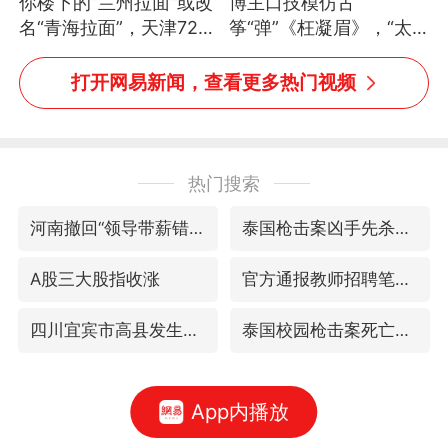
你楼下的“兰州拉面”或改
博主口技模仿古
名“青海拉面”，天津72家
筝“弹”《枉凝眉》，“太
面馆已集体更换招牌
像了～你是吃古筝长大的
吗？”“或将成为首位考级
打开网易新闻，查看更多热门视频
不带古筝的选手。”（来
源：新华每日电讯）
热门搜索
河南撤回“领导带薪错峰休假”通知
泰国枪击案凶手先杀祖父母后行凶
A股三大股指收涨
官方通报教师招聘笔试前13名被淘汰
四川宜宾市高县发生4.9级地震
泰国校园枪击案死亡人数升至7人
App内播放