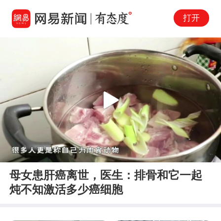
打开
Play
00:00
00:00
En
母女患肝癌离世，医生：排骨和它一起
fu
炖不知激活多少癌细胞