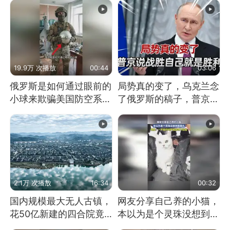
19.9万 次播放
00:44
03:06
俄罗斯是如何通过眼前的
局势真的变了，乌克兰念
小球来欺骗美国防空系统
了俄罗斯的稿子，普京说
的
战胜自己就是胜利
2.1万 次播放
16:34
00:32
国内规模最大无人古镇，
网友分享自己养的小猫，
花50亿新建的四合院竟
本以为是个灵珠没想到是
没人住，发生了啥
魔丸