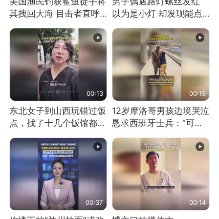
美国渔民钓获鲨鱼徒手将
男子偶遇路灯螺丝发红
其拽回大海 目击者直呼
以为是小灯 却发现能点
震惊 （视频来源：参考
燃香烟 当事人：已报警
消息）
处理
00:13
00:19
东北女子到山西玩错过饭
12岁摩洛哥男孩边境哭泣
点，找了十几个饭馆都没
恳求西班牙士兵：“可不
开门：午休到几点
可以不要把我遣返回国”
00:37
00:14