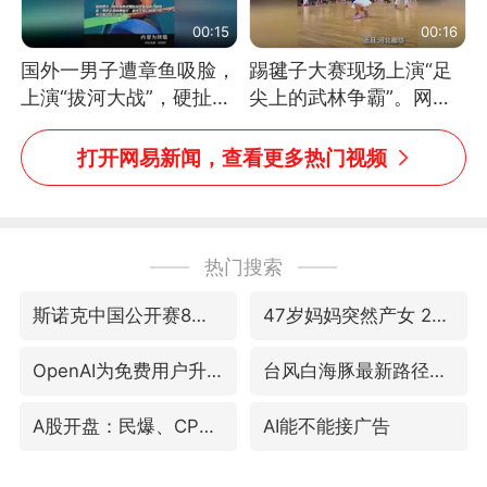
00:15
00:16
国外一男子遭章鱼吸脸，
踢毽子大赛现场上演“足
上演“拔河大战”，硬扯加
尖上的武林争霸”。网
铁棒敲打方才挣脱
友：这哪是踢毽子，分明
是武侠片现场！#睡个好
打开网易新闻，查看更多热门视频
觉
热门搜索
斯诺克中国公开赛8日开杆
47岁妈妈突然产女 26岁女儿：很震惊
OpenAI为免费用户升级GPT-5.6 Luna
台风白海豚最新路径研判来了
A股开盘：民爆、CPO等概念走强
AI能不能接广告