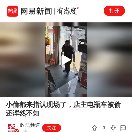
打开
Play
00:00
00:46
En
小偷都来指认现场了，店主电瓶车被偷
fu
还浑然不知
政法频道
关注
3
上海