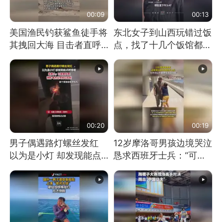
00:09
00:13
美国渔民钓获鲨鱼徒手将
东北女子到山西玩错过饭
其拽回大海 目击者直呼
点，找了十几个饭馆都没
震惊 （视频来源：参考
开门：午休到几点
消息）
00:20
00:19
男子偶遇路灯螺丝发红
12岁摩洛哥男孩边境哭泣
以为是小灯 却发现能点
恳求西班牙士兵：“可不
燃香烟 当事人：已报警
可以不要把我遣返回国”
处理