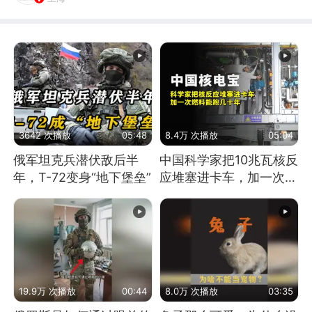
3642 次播放
05:48
8.4万 次播放
05:04
俄军坦克兵潜伏敌后半
中国科学家把10兆瓦核反
年，T-72变身“地下堡垒”
应堆塞进卡车，加一次燃
料能跑几十年
19.9万 次播放
00:44
8.0万 次播放
03:35