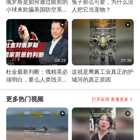
俄罗斯是如何通过眼前的
兔子那么可爱，为什么没
小球来欺骗美国防空系统
人把它当宠物？
的
04:26
01:36
杜金最新判断：俄精英必
这就是鹰酱工业真正的护
须明白，要么人类毁灭，
城河的真正原因
要么俄毁灭
更多热门视频
打开应用 查看更多