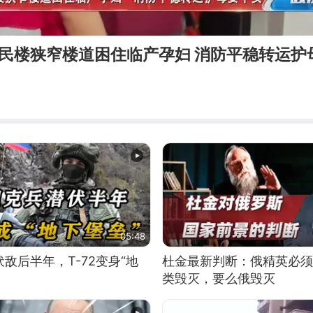
居民楼狭窄楼道困住临产孕妇 消防平稳转运护
05:48
敌后半年，T-72变身“地
杜金最新判断：俄精英必须
类毁灭，要么俄毁灭