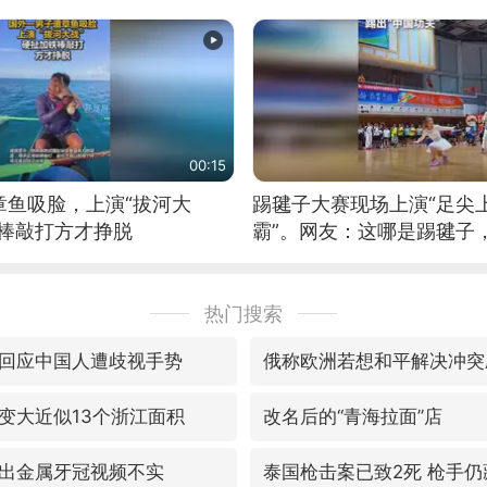
00:15
章鱼吸脸，上演“拔河大
踢毽子大赛现场上演“足尖
铁棒敲打方才挣脱
霸”。网友：这哪是踢毽子
现场！#睡个好觉
热门搜索
回应中国人遭歧视手势
俄称欧洲若想和平解决冲突
变大近似13个浙江面积
改名后的“青海拉面”店
出金属牙冠视频不实
泰国枪击案已致2死 枪手