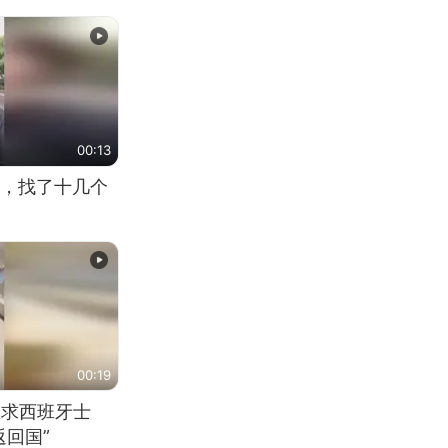
00:13
，找了十几个
00:19
恳求西班牙士
回国”