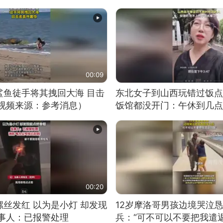
00:09
鲨鱼徒手将其拽回大海 目击
东北女子到山西玩错过饭点
（视频来源：参考消息）
饭馆都没开门：午休到几点
00:20
丝发红 以为是小灯 却发现
12岁摩洛哥男孩边境哭泣
当事人：已报警处理
兵：“可不可以不要把我遣返