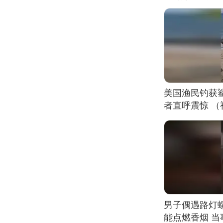
美国渔民钓获
者直呼震惊 
男子偶遇路灯螺
能点燃香烟 