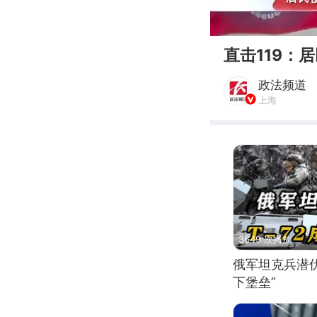
00:00
直击119：
政法频道
上海
3649 次播放
俄军坦克兵潜伏
下堡垒”