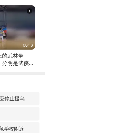
00:16
上的武林争
，分明是武侠片
应停止援乌
仍藏学校附近