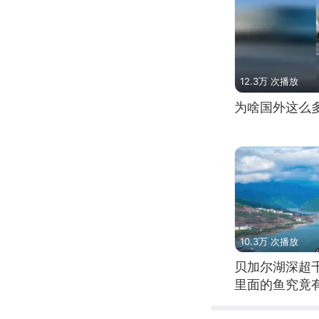
12.3万 次播放
为啥国外这么
10.3万 次播放
贝加尔湖深超
里面的鱼究竟