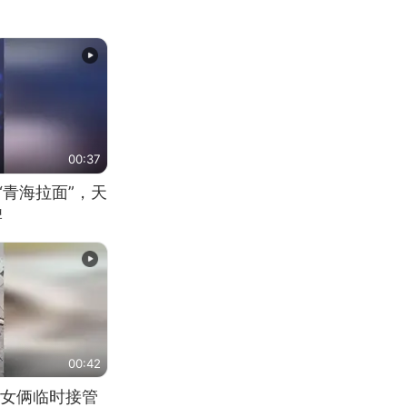
00:37
“青海拉面”，天
牌
00:42
女俩临时接管