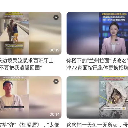
00:19
男孩边境哭泣恳求西班牙士
你楼下的“兰州拉面”或改名
不要把我遣返回国”
津72家面馆已集体更换招
00:14
筝“弹”《枉凝眉》，“太像
爸爸钓一天鱼一无所获，母