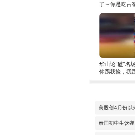
了～你是吃古筝
位考级不带古
日电讯）
华山论“毽”名
你踢我捡，我
美股创4月份以
泰国初中生饮弹