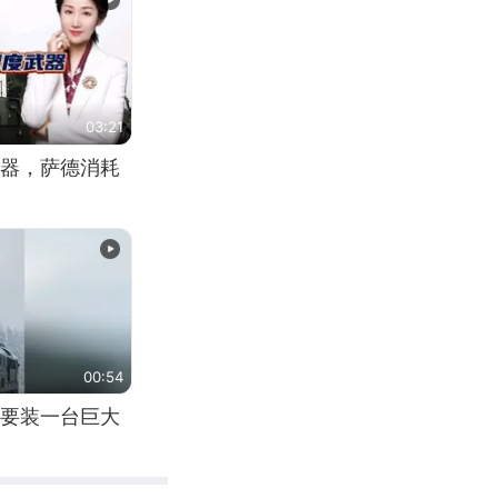
03:21
器，萨德消耗
00:54
要装一台巨大