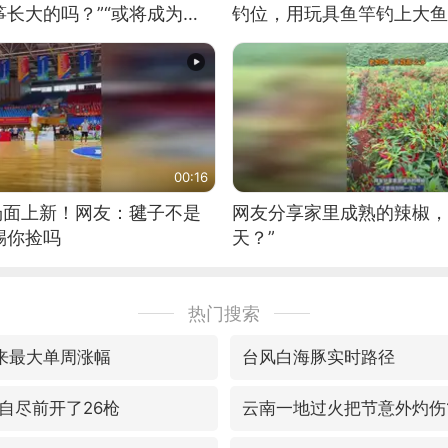
长大的吗？”“或将成为首
钓位，用玩具鱼竿钓上大鱼
筝的选手。”（来源：新华每
00:16
场面上新！网友：毽子不是
网友分享家里成熟的辣椒，
踢你捡吗
天？”
热门搜索
来最大单周涨幅
台风白海豚实时路径
自尽前开了26枪
云南一地过火把节意外灼伤