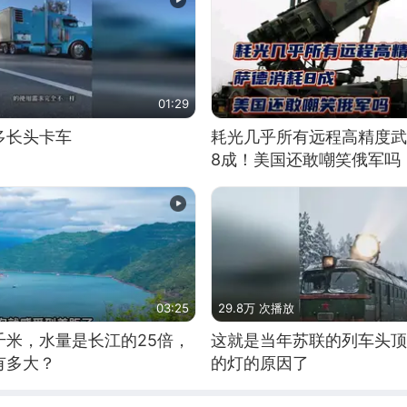
01:29
多长头卡车
耗光几乎所有远程高精度武
8成！美国还敢嘲笑俄军吗
03:25
29.8万 次播放
千米，水量是长江的25倍，
这就是当年苏联的列车头顶
有多大？
的灯的原因了