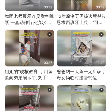
00:12
00:19
舞蹈老师展示连贯腾空跳
12岁摩洛哥男孩边境哭泣
跃 一套动作行云流水 节
恳求西班牙士兵：“可不
奏感拉满 网友：怎么做
可以不要把我遣返回国”
到又舞又武的？
00:17
00:42
姐姐的“硬核教育”，用黄
爸爸钓一天鱼一无所获，
瓜向弟弟演示“门夹手”，
母女俩临时接管钓位，用
网友：果然言传不如身
玩具鱼竿钓上大鱼
教！