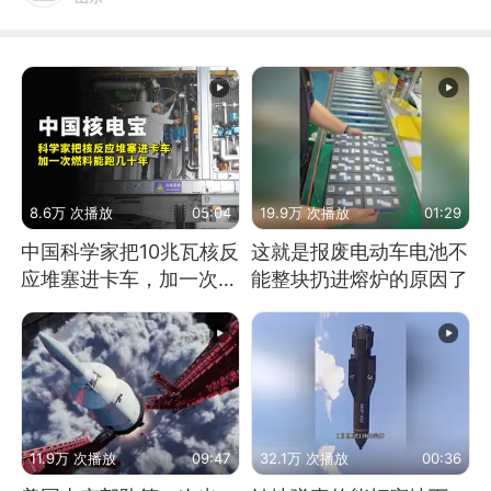
8.6万 次播放
05:04
19.9万 次播放
01:29
中国科学家把10兆瓦核反
这就是报废电动车电池不
应堆塞进卡车，加一次燃
能整块扔进熔炉的原因了
料能跑几十年
11.9万 次播放
09:47
32.1万 次播放
00:36