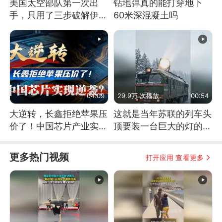
美国太空部队第一次出
钻地弹真的能打穿地下
手，只用了三步破解伊朗
60米深混凝土吗
防空
04:09
29.9万 次播放
00:54
大逆转，长鑫拒绝苹果压
这就是当年苏联的列车头
价了！中国芯片产业实现
顶要装一台巨大的灯的原
怎样的逆袭？
因了
更多热门视频
打开应用 查看更多