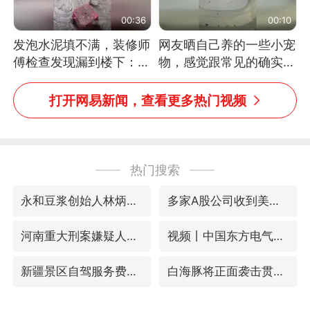
00:36
00:10
发泡水泥填不满，装修师
网友晒自己养的一些小宠
傅检查发现漏到楼下：出
物，感觉跟常见的确实有
风口未延伸到外墙
些不一样
打开网易新闻，查看更多热门视频
热门搜索
永和豆浆创始人林炳生去世
多家A股公司收到美国关税退款
河南重大刑案嫌疑人逃窜时伤害多人
视频丨中国东方电气集团原党组副书记、董事宋致远被查
新疆景区自驾服务费改为按车收费
白海豚将正面袭击贯穿浙江