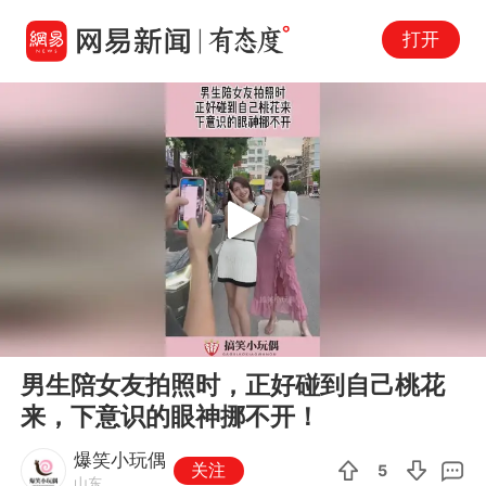
打开
Play
00:00
00:10
En
男生陪女友拍照时，正好碰到自己桃花
fu
来，下意识的眼神挪不开！
爆笑小玩偶
关注
5
山东