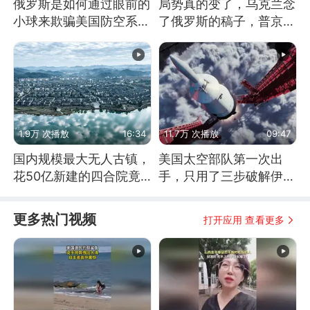
俄罗斯是如何通过眼前的
局势真的变了，乌克兰念
小球来欺骗美国防空系统
了俄罗斯的稿子，普京说
的
战胜自己就是胜利
1.9万 次播放
16:34
11.7万 次播放
09:47
国内规模最大无人古镇，
美国太空部队第一次出
花50亿新建的四合院竟
手，只用了三步破解伊朗
没人住，发生了啥
防空
更多热门视频
打开应用 查看更多