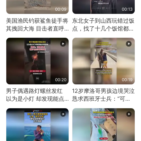
00:09
00:13
美国渔民钓获鲨鱼徒手将
东北女子到山西玩错过饭
其拽回大海 目击者直呼
点，找了十几个饭馆都没
震惊 （视频来源：参考
开门：午休到几点
消息）
00:20
00:19
男子偶遇路灯螺丝发红
12岁摩洛哥男孩边境哭泣
以为是小灯 却发现能点
恳求西班牙士兵：“可不
燃香烟 当事人：已报警
可以不要把我遣返回国”
处理