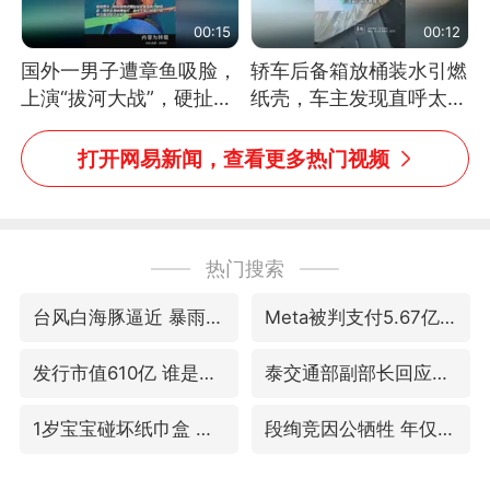
00:15
00:12
国外一男子遭章鱼吸脸，
轿车后备箱放桶装水引燃
上演“拔河大战”，硬扯加
纸壳，车主发现直呼太危
铁棒敲打方才挣脱
险，“拍出来让大家都避
免这个危险”
打开网易新闻，查看更多热门视频
热门搜索
台风白海豚逼近 暴雨大暴雨来袭
Meta被判支付5.67亿美元
发行市值610亿 谁是宇树科技背后赢家
泰交通部副部长回应中国游客遭歧视
1岁宝宝碰坏纸巾盒 宝妈被索赔924元
段绚竞因公牺牲 年仅44岁