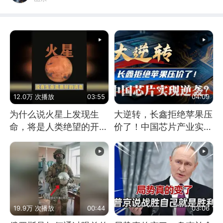
12.0万 次播放
03:55
04:09
为什么说火星上发现生
大逆转，长鑫拒绝苹果压
命，将是人类绝望的开
价了！中国芯片产业实现
始？
怎样的逆袭？
19.9万 次播放
00:44
03:06