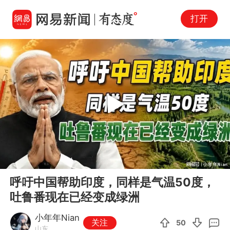
打开
Play
00:00
07:54
En
呼吁中国帮助印度，同样是气温50度，
fu
吐鲁番现在已经变成绿洲
小年年Nian
关注
50
山东