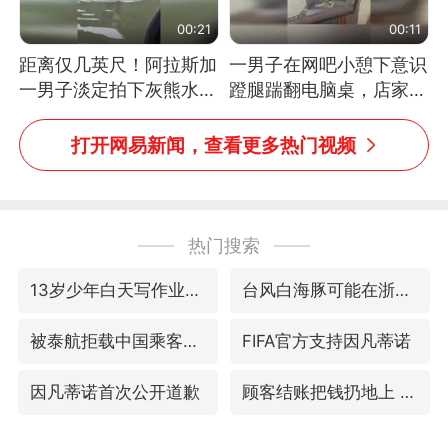
00:21
00:11
距离仅几英尺！阿拉斯加
一男子在网吧小憩下意识
一男子淡定拍下灰熊水中
蹬腿踹翻电脑桌，店家3
捕食鲑鱼全程
台显示器与机械臂损坏
打开网易新闻，查看更多热门视频
热门搜索
13岁少年白天写作业晚上夜市炒粉
台风白海豚可能在浙江登陆
被泰航拒载中国乘客：免费改签没兑现
FIFA官方支持因凡蒂诺
因凡蒂诺首次公开道歉
顾客结账把钱扔地上 服务员霸气扔回