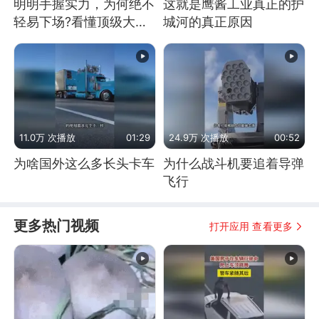
明明手握实力，为何绝不
这就是鹰酱工业真正的护
轻易下场?看懂顶级大国
城河的真正原因
谋略
11.0万 次播放
01:29
24.9万 次播放
00:52
为啥国外这么多长头卡车
为什么战斗机要追着导弹
飞行
更多热门视频
打开应用 查看更多