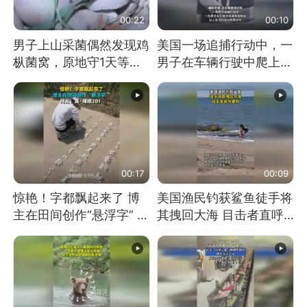
00:22
00:10
男子上山采菌偶然发现鸡
美国一场追捕行动中，一
枞菌窝，原地守1天等它
男子在车辆行驶中爬上车
长大：挖了140多朵
顶跳舞。（新京报）
00:17
00:09
惊艳！字都飘起来了 博
美国渔民钓获鲨鱼徒手将
主在田间创作“悬浮字” 网
其拽回大海 目击者直呼
友：真·裸眼3D！
震惊 （视频来源：参考
消息）