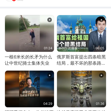
01:24
3.0万 次播放
06:05
一根6米长的长矛为什么
俄罗斯首富提出四条暗黑
让中世纪骑士集体失业
结局，最不坏的那条路是
通向东方
04:29
01:36