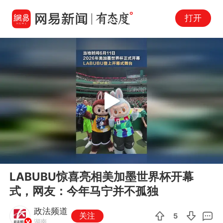
打开
Play
00:00
00:16
En
LABUBU惊喜亮相美加墨世界杯开幕
fu
式，网友：今年马宁并不孤独
政法频道
关注
5
湖南