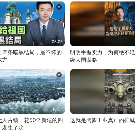
06:05
出四条暗黑结局，最不坏的
明明手握实力，为何绝不轻
东方
级大国谋略
16:34
无人古镇，花50亿新建的四
这就是鹰酱工业真正的护城
，发生了啥