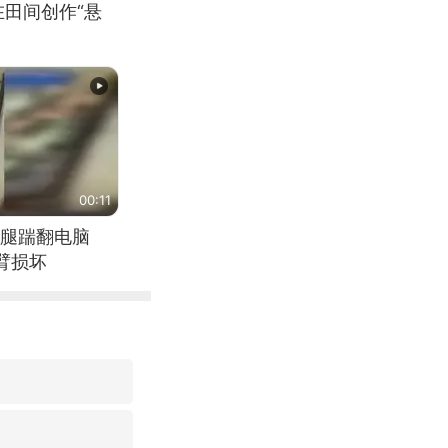
在田间创作“悬
00:11
腿踹翻电脑
臂损坏