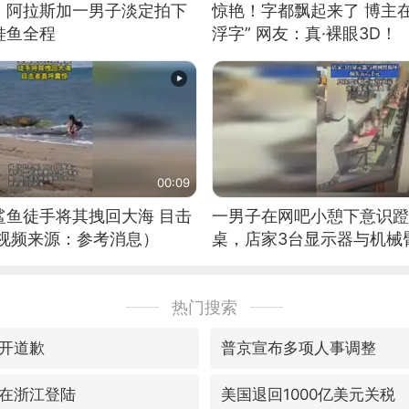
！阿拉斯加一男子淡定拍下
惊艳！字都飘起来了 博主
鲑鱼全程
浮字” 网友：真·裸眼3D！
00:09
鲨鱼徒手将其拽回大海 目击
一男子在网吧小憩下意识蹬
（视频来源：参考消息）
桌，店家3台显示器与机械
热门搜索
开道歉
普京宣布多项人事调整
在浙江登陆
美国退回1000亿美元关税