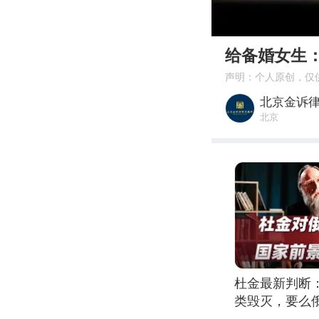
00:00
给备婚女生
声明：个人原创，仅
北京金诉
北京
杜金最新判断
类毁灭，要么