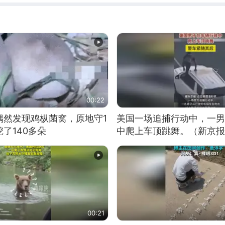
00:22
偶然发现鸡枞菌窝，原地守1
美国一场追捕行动中，一男
了140多朵
中爬上车顶跳舞。（新京报
00:21