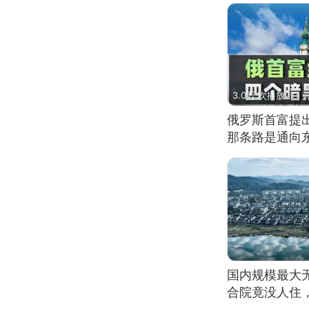
3.0万 次播放
俄罗斯首富提
那条路是通向
国内规模最大
合院竟没人住