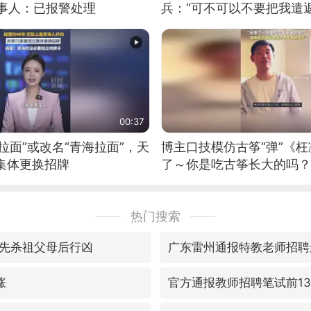
当事人：已报警处理
兵：“可不可以不要把我遣返
00:37
拉面”或改名“青海拉面”，天
博主口技模仿古筝“弹”《枉
集体更换招牌
了～你是吃古筝长大的吗？
位考级不带古筝的选手。”
日电讯）
热门搜索
先杀祖父母后行凶
广东雷州通报特教老师招聘
涨
官方通报教师招聘笔试前1