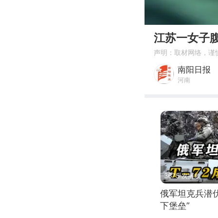
00:00
江苏一女子
声明：取材网络，谨
南阳日报
河南
3675 次播放
俄军坦克兵潜伏
下堡垒”