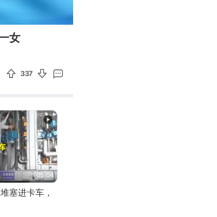
00:10
Enter
一女
fullscreen
337
05:04
应堆塞进卡车，