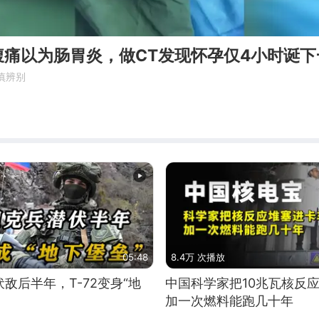
腹痛以为肠胃炎，做CT发现怀孕仅4小时诞下
慎辨别
05:48
8.4万 次播放
敌后半年，T-72变身“地
中国科学家把10兆瓦核反
加一次燃料能跑几十年