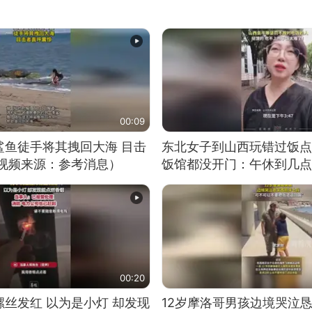
00:09
鲨鱼徒手将其拽回大海 目击
东北女子到山西玩错过饭点
（视频来源：参考消息）
饭馆都没开门：午休到几点
00:20
丝发红 以为是小灯 却发现
12岁摩洛哥男孩边境哭泣