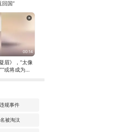
回国”
00:14
凝眉》，“太像
”“或将成为首
（来源：新华每
违规事件
3名被淘汰