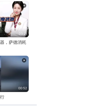
03:21
器，萨德消耗
00:52
行