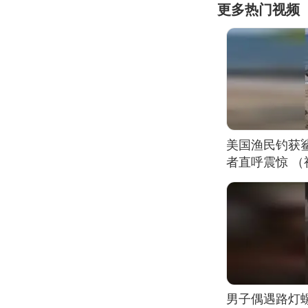
更多热门视频
美国渔民钓获
者直呼震惊 
男子偶遇路灯螺