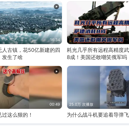
16:34
无人古镇，花50亿新建的四
耗光几乎所有远程高精度武
，发生了啥
8成！美国还敢嘲笑俄军吗
00:49
25.0万 次播放
见过这么狠的！
为什么战斗机要追着导弹飞