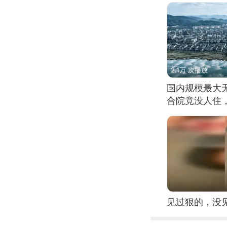
2.1万 次播放
国内规模最大
合院竟没人住
见过狠的，没