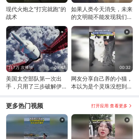
现代火炮之“打完就跑”的
如果人类今天消失，未来
战术
的文明能不能发现我们存
在过？
11.7万 次播放
09:47
00:32
美国太空部队第一次出
网友分享自己养的小猫，
手，只用了三步破解伊朗
本以为是个灵珠没想到是
防空
魔丸
更多热门视频
打开应用 查看更多