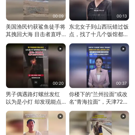
00:09
00:13
美国渔民钓获鲨鱼徒手将
东北女子到山西玩错过饭
其拽回大海 目击者直呼
点，找了十几个饭馆都没
震惊 （视频来源：参考
开门：午休到几点
消息）
00:20
00:37
男子偶遇路灯螺丝发红
你楼下的“兰州拉面”或改
以为是小灯 却发现能点
名“青海拉面”，天津72家
燃香烟 当事人：已报警
面馆已集体更换招牌
处理