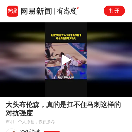
打开
Play
00:00
00:37
En
大头布伦森，真的是扛不住马刺这样的
fu
对抗强度
声明：个人原创，仅供参考
冷饭说球