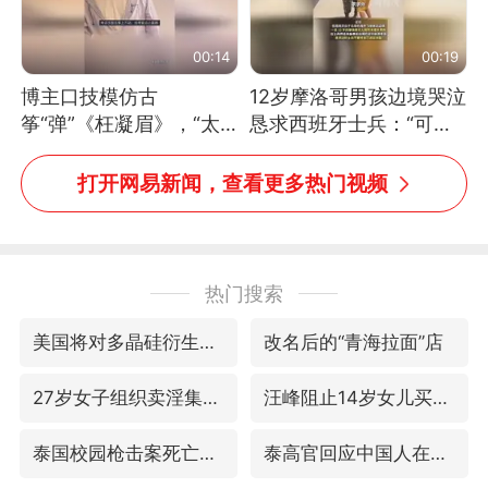
00:14
00:19
博主口技模仿古
12岁摩洛哥男孩边境哭泣
筝“弹”《枉凝眉》，“太
恳求西班牙士兵：“可不
像了～你是吃古筝长大的
可以不要把我遣返回国”
吗？”“或将成为首位考级
打开网易新闻，查看更多热门视频
不带古筝的选手。”（来
源：新华每日电讯）
热门搜索
美国将对多晶硅衍生品加征15%关税
改名后的“青海拉面”店
27岁女子组织卖淫集团被悬赏通缉
汪峰阻止14岁女儿买大牌
泰国校园枪击案死亡人数升至7人
泰高官回应中国人在泰遭歧视：全面调查