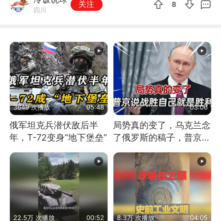
关注
8
四川
3649 次播放
05:48
03:06
俄军坦克兵潜伏敌后半
局势真的变了，乌克兰念
年，T-72变身“地下堡垒”
了俄罗斯的稿子，普京说
战胜自己就是胜利
22.5万 次播放
00:52
8.3万 次播放
04:05