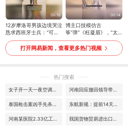
00:19
00:14
12岁摩洛哥男孩边境哭泣
博主口技模仿古
恳求西班牙士兵：“可不
筝“弹”《枉凝眉》，“太
可以不要把我遣返回国”
像了～你是吃古筝长大的
吗？”“或将成为首位考级
打开网易新闻，查看更多热门视频
不带古筝的选手。”（来
源：新华每日电讯）
热门搜索
女子开一天一夜空调后二氧化碳中毒
河南回应撤回领导带薪错峰休假通知
泰国枪击案凶手先杀祖父母后行凶
东航新规：提前14天可免费退改签
河南某医院2.33亿工程串标案细节披露
我国货物贸易进出口超30万亿元