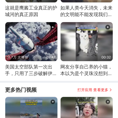
这就是鹰酱工业真正的护
如果人类今天消失，未来
城河的真正原因
的文明能不能发现我们存
在过？
11.7万 次播放
09:47
00:32
美国太空部队第一次出
网友分享自己养的小猫，
手，只用了三步破解伊朗
本以为是个灵珠没想到是
防空
魔丸
更多热门视频
打开应用 查看更多