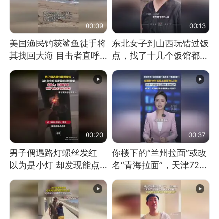
00:09
00:13
美国渔民钓获鲨鱼徒手将
东北女子到山西玩错过饭
其拽回大海 目击者直呼
点，找了十几个饭馆都没
震惊 （视频来源：参考
开门：午休到几点
消息）
00:20
00:37
男子偶遇路灯螺丝发红
你楼下的“兰州拉面”或改
以为是小灯 却发现能点
名“青海拉面”，天津72家
燃香烟 当事人：已报警
面馆已集体更换招牌
处理