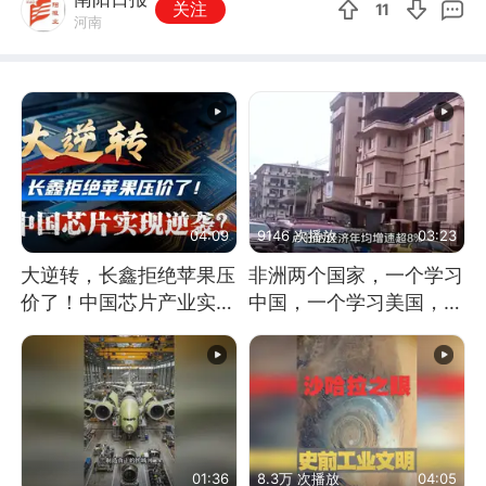
关注
11
河南
04:09
9146 次播放
03:23
大逆转，长鑫拒绝苹果压
非洲两个国家，一个学习
价了！中国芯片产业实现
中国，一个学习美国，结
怎样的逆袭？
果怎么样了？
01:36
8.3万 次播放
04:05