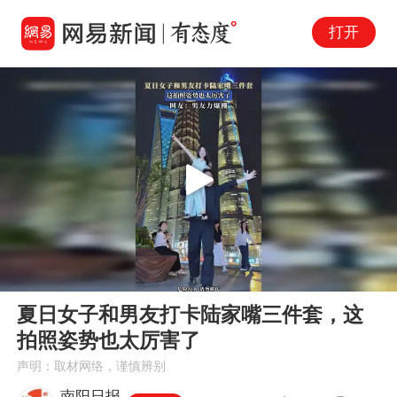
打开
Play
00:00
00:13
En
夏日女子和男友打卡陆家嘴三件套，这
fu
拍照姿势也太厉害了
声明：取材网络，谨慎辨别
南阳日报