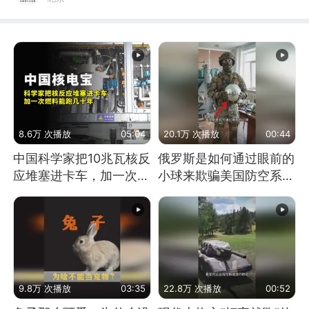
8.6万 次播放
05:04
20.1万 次播放
00:44
中国科学家把10兆瓦核反
俄罗斯是如何通过眼前的
应堆塞进卡车，加一次燃
小球来欺骗美国防空系统
料能跑几十年
的
9.8万 次播放
03:35
22.8万 次播放
00:52