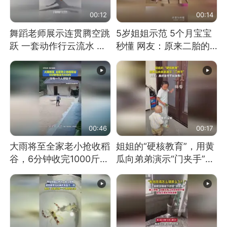
00:12
00:14
舞蹈老师展示连贯腾空跳
5岁姐姐示范 5个月宝宝
跃 一套动作行云流水 节
秒懂 网友：原来二胎的
奏感拉满 网友：怎么做
快乐长这样
到又舞又武的？
00:46
00:17
大雨将至全家老小抢收稻
姐姐的“硬核教育”，用黄
谷，6分钟收完1000斤，
瓜向弟弟演示“门夹手”，
没有一个人掉链子
网友：果然言传不如身
教！