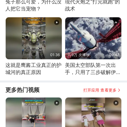
兔子那么可爱，为什么没
现代火炮之“打完就跑”的
人把它当宠物？
战术
01:36
11.9万 次播放
09:47
这就是鹰酱工业真正的护
美国太空部队第一次出
城河的真正原因
手，只用了三步破解伊朗
防空
更多热门视频
打开应用 查看更多