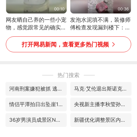
00:10
00:36
网友晒自己养的一些小宠
发泡水泥填不满，装修师
物，感觉跟常见的确实有
傅检查发现漏到楼下：出
些不一样
风口未延伸到外墙
打开网易新闻，查看更多热门视频
热门搜索
河南刑案嫌犯被抓 逃窜时伤害多人
马克·艾伦退出斯诺克中国公开赛
情侣平潭拍日出坠崖1死1伤
央视新主播李秋莹孙亚鹏亮相
36岁男演员成景区NPC后人气爆棚
新疆优化调整景区内自驾服务费