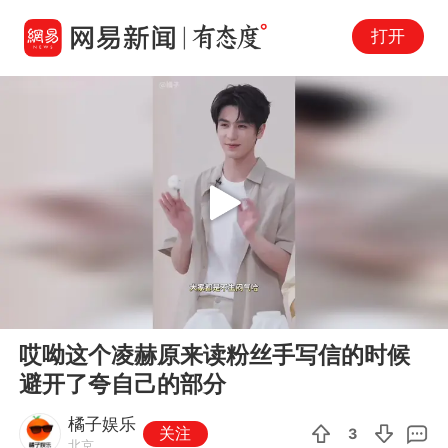
打开
Play
00:00
01:24
En
哎呦这个凌赫原来读粉丝手写信的时候
fu
避开了夸自己的部分
橘子娱乐
关注
3
北京