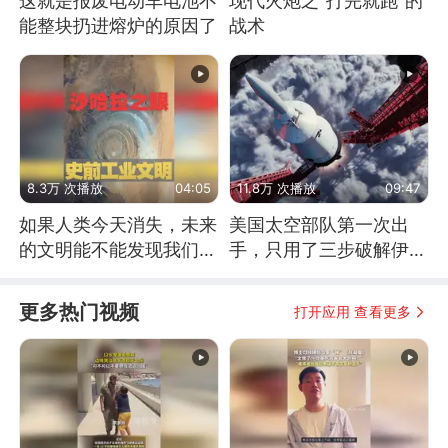
这就是报废电动车电池不
现代火炮之“打完就跑”的
能整块扔进熔炉的原因了
战术
8.3万 次播放
04:05
11.8万 次播放
09:47
如果人类今天消失，未来
美国太空部队第一次出
的文明能不能发现我们存
手，只用了三步破解伊朗
在过？
防空
更多热门视频
打开应用 查看更多