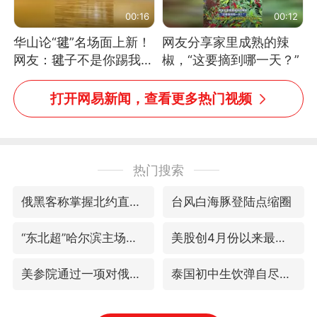
00:16
00:12
华山论“毽”名场面上新！
网友分享家里成熟的辣
网友：毽子不是你踢我
椒，“这要摘到哪一天？”
捡，我踢你捡吗
打开网易新闻，查看更多热门视频
热门搜索
俄黑客称掌握北约直接参与袭俄证据
台风白海豚登陆点缩圈
“东北超”哈尔滨主场收官战小贴士
美股创4月份以来最大单周涨幅
美参院通过一项对俄能源领域制裁法案
泰国初中生饮弹自尽前开了26枪