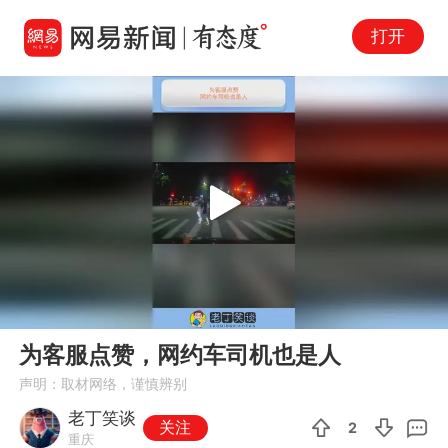
打开
Play
00:00
01:11
En
为客服点赞，网约车司机也是人
fu
声明：取材网络，谨慎辨别
老丁笑谈
关注
2
重庆