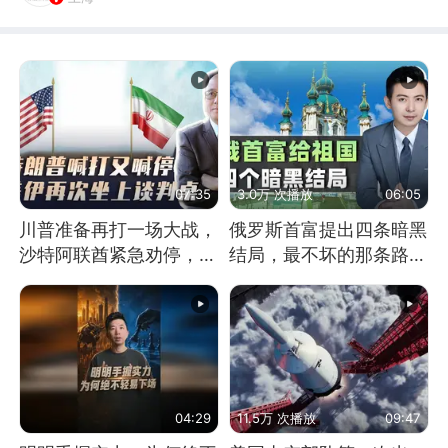
07:35
3.0万 次播放
06:05
川普准备再打一场大战，
俄罗斯首富提出四条暗黑
沙特阿联酋紧急劝停，美
结局，最不坏的那条路是
伊开启新一轮谈判
通向东方
04:29
11.5万 次播放
09:47