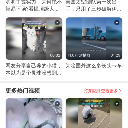
明明手握实力，为何绝不
美国太空部队第一次出
轻易下场?看懂顶级大国
手，只用了三步破解伊朗
谋略
防空
00:32
11.0万 次播放
01:29
网友分享自己养的小猫，
为啥国外这么多长头卡车
本以为是个灵珠没想到是
魔丸
更多热门视频
打开应用 查看更多