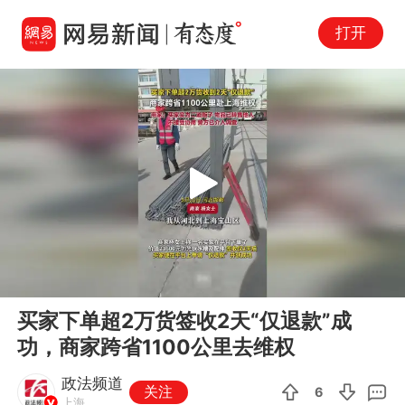
打开
Play
00:00
00:27
En
买家下单超2万货签收2天“仅退款”成
fu
功，商家跨省1100公里去维权
政法频道
关注
6
上海