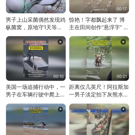
00:22
00:17
男子上山采菌偶然发现鸡
惊艳！字都飘起来了 博
枞菌窝，原地守1天等它
主在田间创作“悬浮字” 网
长大：挖了140多朵
友：真·裸眼3D！
00:10
00:21
美国一场追捕行动中，一
距离仅几英尺！阿拉斯加
男子在车辆行驶中爬上车
一男子淡定拍下灰熊水中
顶跳舞。（新京报）
捕食鲑鱼全程