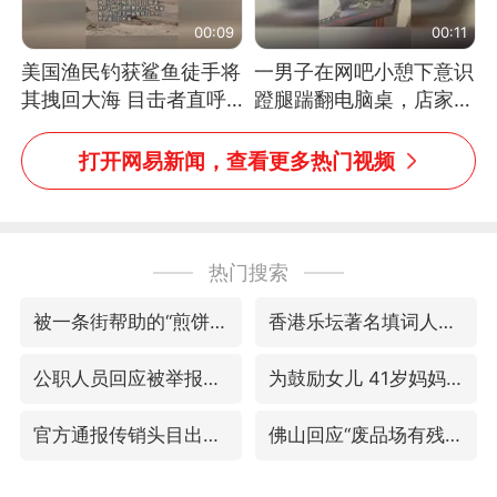
00:09
00:11
美国渔民钓获鲨鱼徒手将
一男子在网吧小憩下意识
其拽回大海 目击者直呼
蹬腿踹翻电脑桌，店家3
震惊 （视频来源：参考
台显示器与机械臂损坏
消息）
打开网易新闻，查看更多热门视频
热门搜索
被一条街帮助的“煎饼叔叔”去世
香港乐坛著名填词人黎彼得去世
公职人员回应被举报在学校开餐厅超市
为鼓励女儿 41岁妈妈考上985研究生
官方通报传销头目出狱办书院
佛山回应“废品场有残障务工人员”