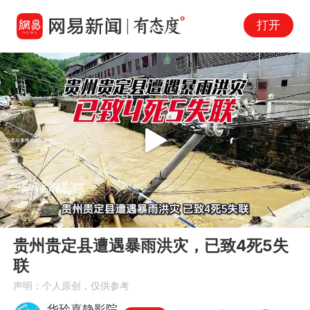
打开
Play
00:00
00:50
En
贵州贵定县遭遇暴雨洪灾，已致4死5失
fu
联
声明：个人原创，仅供参考
华玲嘉静影院