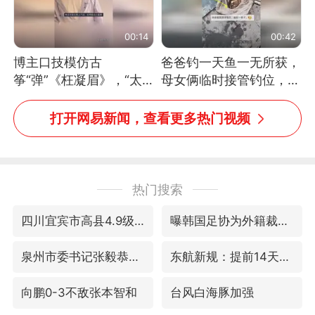
00:14
00:42
博主口技模仿古
爸爸钓一天鱼一无所获，
筝“弹”《枉凝眉》，“太
母女俩临时接管钓位，用
像了～你是吃古筝长大的
玩具鱼竿钓上大鱼
吗？”“或将成为首位考级
打开网易新闻，查看更多热门视频
不带古筝的选手。”（来
源：新华每日电讯）
热门搜索
四川宜宾市高县4.9级地震致1人死亡
曝韩国足协为外籍裁判员安排色情招待
泉州市委书记张毅恭被查
东航新规：提前14天可免费退改签
向鹏0-3不敌张本智和
台风白海豚加强