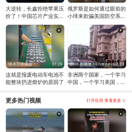
大逆转，长鑫拒绝苹果压
俄罗斯是如何通过眼前的
价了！中国芯片产业实现
小球来欺骗美国防空系统
怎样的逆袭？
的
19.8万 次播放
01:29
9198 次播放
03:23
这就是报废电动车电池不
非洲两个国家，一个学习
能整块扔进熔炉的原因了
中国，一个学习美国，结
果怎么样了？
更多热门视频
打开应用 查看更多