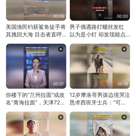
00:09
00:20
美国渔民钓获鲨鱼徒手将
男子偶遇路灯螺丝发红
其拽回大海 目击者直呼
以为是小灯 却发现能点
震惊 （视频来源：参考
燃香烟 当事人：已报警
消息）
处理
00:37
00:19
你楼下的“兰州拉面”或改
12岁摩洛哥男孩边境哭泣
名“青海拉面”，天津72家
恳求西班牙士兵：“可不
面馆已集体更换招牌
可以不要把我遣返回国”