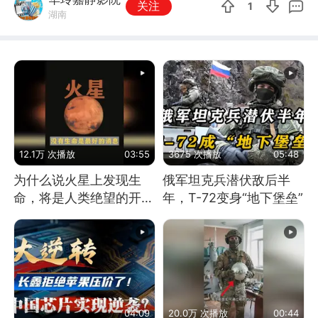
关注
1
湖南
12.1万 次播放
03:55
3675 次播放
05:48
为什么说火星上发现生
俄军坦克兵潜伏敌后半
命，将是人类绝望的开
年，T-72变身“地下堡垒”
始？
04:09
20.0万 次播放
00:44