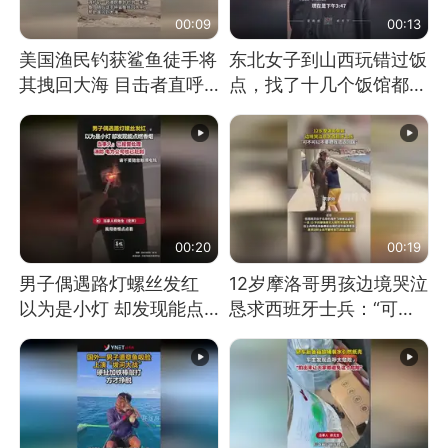
00:09
00:13
美国渔民钓获鲨鱼徒手将
东北女子到山西玩错过饭
其拽回大海 目击者直呼
点，找了十几个饭馆都没
震惊 （视频来源：参考
开门：午休到几点
消息）
00:20
00:19
男子偶遇路灯螺丝发红
12岁摩洛哥男孩边境哭泣
以为是小灯 却发现能点
恳求西班牙士兵：“可不
燃香烟 当事人：已报警
可以不要把我遣返回国”
处理