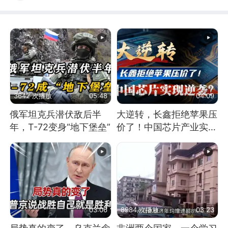
3642 次播放
05:48
04:09
俄军坦克兵潜伏敌后半
大逆转，长鑫拒绝苹果压
年，T-72变身“地下堡垒”
价了！中国芯片产业实现
怎样的逆袭？
03:06
8984 次播放
03:23