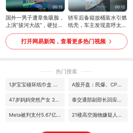
00:15
00:12
国外一男子遭章鱼吸脸，
轿车后备箱放桶装水引燃
上演“拔河大战”，硬扯加
纸壳，车主发现直呼太危
铁棒敲打方才挣脱
险，“拍出来让大家都避
免这个危险”
打开网易新闻，查看更多热门视频
热门搜索
1岁宝宝碰坏纸巾盒 宝妈被索赔924元
A股开盘：民爆、CPO等概念走强
47岁妈妈突然产女 26岁女儿：很震惊
泰交通部副部长回应中国人遭歧视手势
Meta被判支付5.67亿美元
21楼高空抛物嫌疑人被拘留