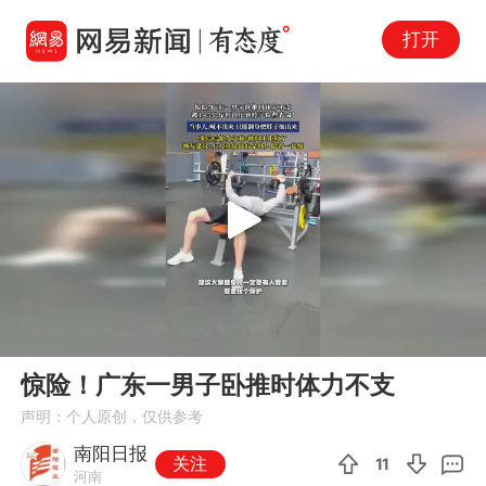
打开
Play
00:00
00:10
En
惊险！广东一男子卧推时体力不支
fu
声明：个人原创，仅供参考
南阳日报
关注
11
河南