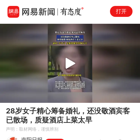
打开
Play
00:00
00:10
En
28岁女子精心筹备婚礼，还没敬酒宾客
fu
已散场，质疑酒店上菜太早
声明：取材网络，谨慎辨别
南阳日报