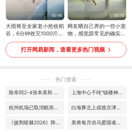
00:46
00:10
大雨将至全家老小抢收稻
网友晒自己养的一些小宠
谷，6分钟收完1000斤，
物，感觉跟常见的确实有
没有一个人掉链子
些不一样
打开网易新闻，查看更多热门视频
热门搜索
陈幸同2-4张本美和 无缘冠军
上海中心千吨“镇楼神器”摆动明显
杭州机场已取消航班388架次
白海豚北上或致京津冀暴雨
《披荆斩棘2026》阵容官宣
美将每月供乌爱国者拦截导弹