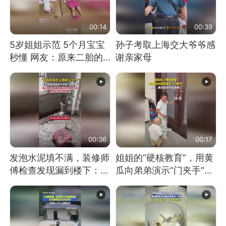
00:14
00:39
5岁姐姐示范 5个月宝宝
孙子考取上海交大爷爷感
秒懂 网友：原来二胎的
谢亲家母
快乐长这样
00:36
00:17
发泡水泥填不满，装修师
姐姐的“硬核教育”，用黄
傅检查发现漏到楼下：出
瓜向弟弟演示“门夹手”，
风口未延伸到外墙
网友：果然言传不如身
教！