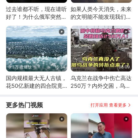
过去谁都不听，现在请听
如果人类今天消失，未来
好了！为什么俄军突然强
的文明能不能发现我们存
硬起来了？
在过？
3.3万 次播放
16:34
08:09
国内规模最大无人古镇，
乌克兰在战争中伤亡高达
花50亿新建的四合院竟
250万？内外交困，乌克
没人住，发生了啥
兰这下真没人了！
更多热门视频
打开应用 查看更多