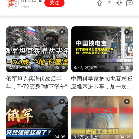
关注
2
河南
3740 次播放
05:48
8.7万 次播放
05:04
俄军坦克兵潜伏敌后半
中国科学家把10兆瓦核反
年，T-72变身“地下堡垒”
应堆塞进卡车，加一次燃
料能跑几十年
04:05
8.5万 次播放
04:05