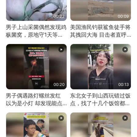
00:22
00:09
男子上山采菌偶然发现鸡
美国渔民钓获鲨鱼徒手将
枞菌窝，原地守1天等它
其拽回大海 目击者直呼
长大：挖了140多朵
震惊 （视频来源：参考
消息）
00:20
00:13
男子偶遇路灯螺丝发红
东北女子到山西玩错过饭
以为是小灯 却发现能点
点，找了十几个饭馆都没
燃香烟 当事人：已报警
开门：午休到几点
处理