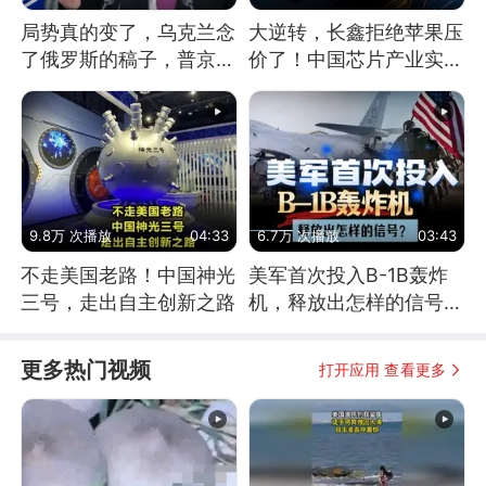
局势真的变了，乌克兰念
大逆转，长鑫拒绝苹果压
了俄罗斯的稿子，普京说
价了！中国芯片产业实现
战胜自己就是胜利
怎样的逆袭？
9.8万 次播放
04:33
6.7万 次播放
03:43
不走美国老路！中国神光
美军首次投入B-1B轰炸
三号，走出自主创新之路
机，释放出怎样的信号？
为何伊朗拦不住？
更多热门视频
打开应用 查看更多