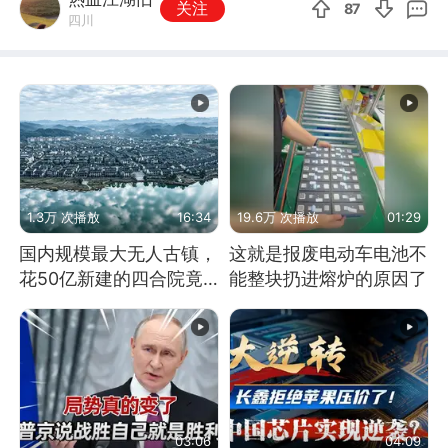
关注
87
四川
1.3万 次播放
16:34
19.6万 次播放
01:29
国内规模最大无人古镇，
这就是报废电动车电池不
花50亿新建的四合院竟
能整块扔进熔炉的原因了
没人住，发生了啥
03:06
04:09