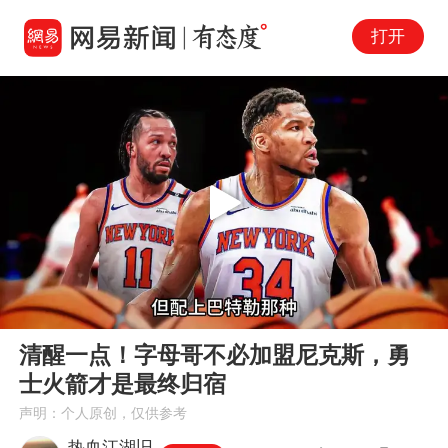
打开
Play
00:00
04:02
En
清醒一点！字母哥不必加盟尼克斯，勇
fu
士火箭才是最终归宿
声明：个人原创，仅供参考
热血江湖旧