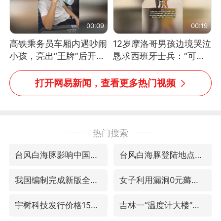
00:09
00:19
高铁乘务员车厢内遇吵闹
12岁摩洛哥男孩边境哭泣
小孩，亮出“王牌”后开启
恳求西班牙士兵：“可不
一键静音
可以不要把我遣返回国”
打开网易新闻，查看更多热门视频
热门搜索
台风白海豚影响中国已成定局
台风白海豚登陆地点更新
我国编制完成新版全月地质图
女子利用漏洞0元薅走3000多件家电
宇树科技发行价格150.80元/股
吉林一“温度计大楼”读数爆表