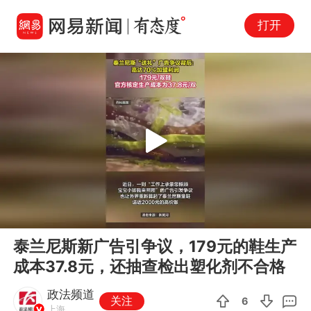
打开
Play
00:00
00:11
En
泰兰尼斯新广告引争议，179元的鞋生产
fu
成本37.8元，还抽查检出塑化剂不合格
政法频道
关注
6
上海