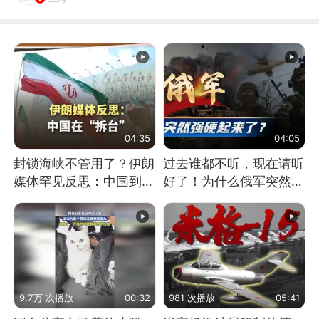
04:35
04:05
封锁海峡不管用了？伊朗
过去谁都不听，现在请听
媒体罕见反思：中国到底
好了！为什么俄军突然强
是不是在"拆台"
硬起来了？
9.7万 次播放
00:32
981 次播放
05:41