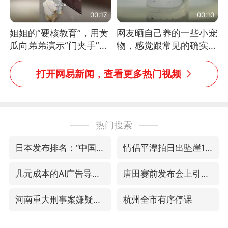
00:17
00:10
姐姐的“硬核教育”，用黄
网友晒自己养的一些小宠
瓜向弟弟演示“门夹手”，
物，感觉跟常见的确实有
网友：果然言传不如身
些不一样
教！
打开网易新闻，查看更多热门视频
热门搜索
日本发布排名：“中国第一，美日德韩英法居后”
情侣平潭拍日出坠崖1死1伤
几元成本的AI广告导致千万市值蒸发
唐田赛前发布会上引用《孙子兵法》
河南重大刑事案嫌疑人落网
杭州全市有序停课