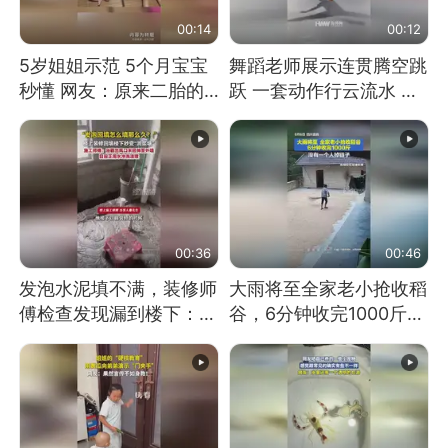
00:14
00:12
5岁姐姐示范 5个月宝宝
舞蹈老师展示连贯腾空跳
秒懂 网友：原来二胎的
跃 一套动作行云流水 节
快乐长这样
奏感拉满 网友：怎么做
到又舞又武的？
00:36
00:46
发泡水泥填不满，装修师
大雨将至全家老小抢收稻
傅检查发现漏到楼下：出
谷，6分钟收完1000斤，
风口未延伸到外墙
没有一个人掉链子