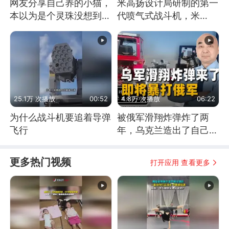
网友分享自己养的小猫，
米高扬设计局研制的第一
本以为是个灵珠没想到是
代喷气式战斗机，米
魔丸
格-15
25.1万 次播放
00:52
4.8万 次播放
06:22
为什么战斗机要追着导弹
被俄军滑翔炸弹炸了两
飞行
年，乌克兰造出了自己
的“空中长臂”
更多热门视频
打开应用 查看更多