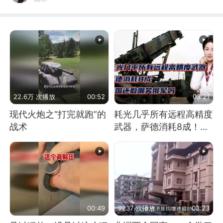
22.6万 次播放
00:52
03:21
现代火炮之“打完就跑”的
耗光几乎所有远程高精度
战术
武器，萨德消耗8成！美
国还敢嘲笑俄军吗
00:49
9237 次播放
03:23