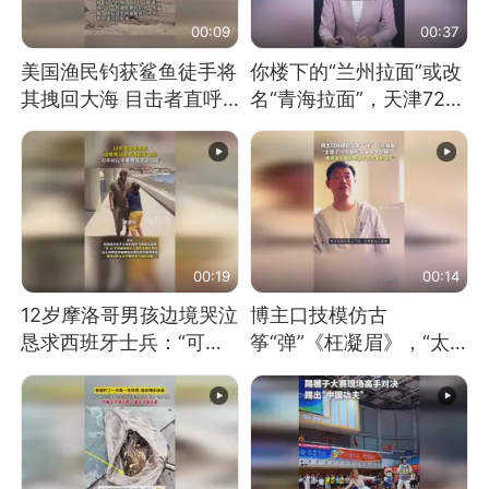
00:09
00:37
美国渔民钓获鲨鱼徒手将
你楼下的“兰州拉面”或改
其拽回大海 目击者直呼
名“青海拉面”，天津72家
震惊 （视频来源：参考
面馆已集体更换招牌
消息）
00:19
00:14
12岁摩洛哥男孩边境哭泣
博主口技模仿古
恳求西班牙士兵：“可不
筝“弹”《枉凝眉》，“太
可以不要把我遣返回国”
像了～你是吃古筝长大的
吗？”“或将成为首位考级
不带古筝的选手。”（来
源：新华每日电讯）