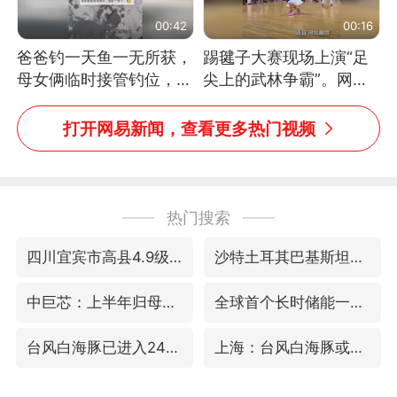
00:42
00:16
爸爸钓一天鱼一无所获，
踢毽子大赛现场上演“足
母女俩临时接管钓位，用
尖上的武林争霸”。网
玩具鱼竿钓上大鱼
友：这哪是踢毽子，分明
是武侠片现场！#睡个好
打开网易新闻，查看更多热门视频
觉
热门搜索
四川宜宾市高县4.9级地震致1人死亡
沙特土耳其巴基斯坦签署共同防务协议
中巨芯：上半年归母净利润1405.77万元
全球首个长时储能一体化产业园量产
台风白海豚已进入24小时警戒线
上海：台风白海豚或将带来龙卷风