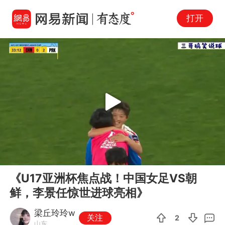
打开
Play
00:00
01:10
En
《U17亚洲杯焦点战！中国女足VS朝
fu
鲜，李景任惊世进球亮相》
梁丘玲玲w
关注
2
山东