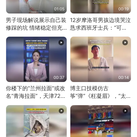
01:05
00:19
男子现场解说展示自己装
12岁摩洛哥男孩边境哭泣
修踩的坑 情绪稳定但充
恳求西班牙士兵：“可不
满无奈 每处都有精心设
可以不要把我遣返回国”
计 但每处都有瑕疵 网
友：一开始我没笑 但看
到洗手盆我没绷住
00:37
00:14
你楼下的“兰州拉面”或改
博主口技模仿古
名“青海拉面”，天津72家
筝“弹”《枉凝眉》，“太
面馆已集体更换招牌
像了～你是吃古筝长大的
吗？”“或将成为首位考级
不带古筝的选手。”（来
源：新华每日电讯）