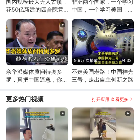
国内规模最大无人古镇，
非洲两个国家，一个学习
花50亿新建的四合院竟
中国，一个学习美国，结
没人住，发生了啥
果怎么样了？
04:32
9.9万 次播放
04:33
亲华派媒体质问特奥多
不走美国老路！中国神光
罗，真把中国逼急，你敢
三号，走出自主创新之路
不敢去仁爱礁前线？
更多热门视频
打开应用 查看更多