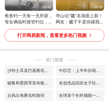
00:42
00:16
爸爸钓一天鱼一无所获，
华山论“毽”名场面上新！
母女俩临时接管钓位，用
网友：毽子不是你踢我
玩具鱼竿钓上大鱼
捡，我踢你捡吗
打开网易新闻，查看更多热门视频
热门搜索
沙特土耳其巴基斯坦签署共同防务协议
中巨芯：上半年归母净利润1405.77万元
秘鲁和墨西哥宣布恢复外交关系
名创优品回应女子吐槽内裤质量差
台风白海豚实时路径
全球首个长时储能一体化产业园量产