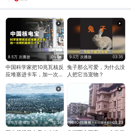
8.5万 次播放
05:04
9.0万 次播放
03:35
中国科学家把10兆瓦核反
兔子那么可爱，为什么没
应堆塞进卡车，加一次燃
人把它当宠物？
料能跑几十年
2.8万 次播放
16:34
9380 次播放
03:23