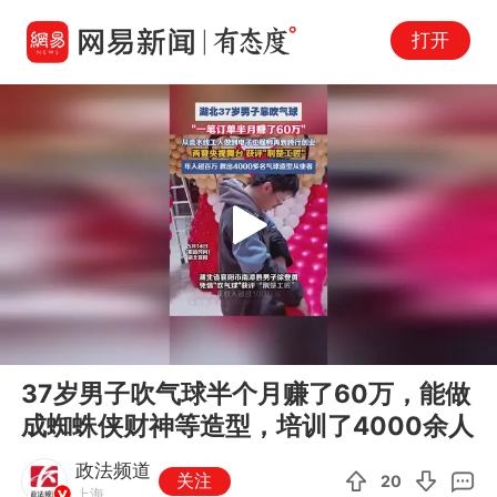
打开
Play
00:00
00:08
En
37岁男子吹气球半个月赚了60万，能做
fu
成蜘蛛侠财神等造型，培训了4000余人
政法频道
关注
20
上海