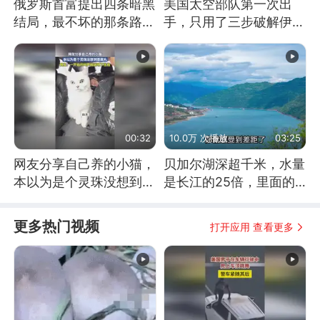
俄罗斯首富提出四条暗黑
美国太空部队第一次出
结局，最不坏的那条路是
手，只用了三步破解伊朗
通向东方
防空
00:32
10.0万 次播放
03:25
网友分享自己养的小猫，
贝加尔湖深超千米，水量
本以为是个灵珠没想到是
是长江的25倍，里面的
魔丸
鱼究竟有多大？
更多热门视频
打开应用 查看更多