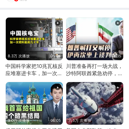
8.3万 次播放
05:04
07:35
中国科学家把10兆瓦核反
川普准备再打一场大战，
应堆塞进卡车，加一次燃
沙特阿联酋紧急劝停，美
料能跑几十年
伊开启新一轮谈判
3.0万 次播放
06:05
11.5万 次播放
09:47