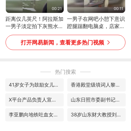
00:21
00:11
距离仅几英尺！阿拉斯加
一男子在网吧小憩下意识
一男子淡定拍下灰熊水中
蹬腿踹翻电脑桌，店家3
捕食鲑鱼全程
台显示器与机械臂损坏
打开网易新闻，查看更多热门视频
热门搜索
41岁女子为鼓励女儿考上985研究生
香港殿堂级填词人黎彼得因病离世 终年76岁
X平台产品负责人宣布离职
山东日照市委副书记王峰被查
李亚鹏向地铁吐血女孩捐99999元
38岁山东财大教授刘海明逝世