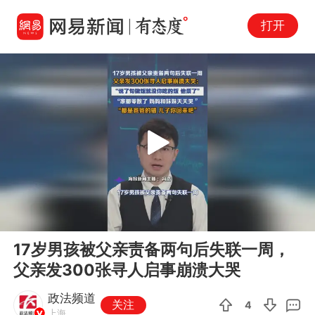
打开
Play
00:00
00:38
En
17岁男孩被父亲责备两句后失联一周，
fu
父亲发300张寻人启事崩溃大哭
政法频道
关注
4
上海