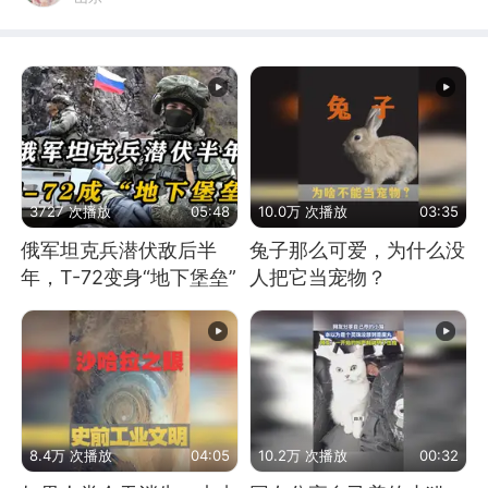
3727 次播放
05:48
10.0万 次播放
03:35
俄军坦克兵潜伏敌后半
兔子那么可爱，为什么没
年，T-72变身“地下堡垒”
人把它当宠物？
8.4万 次播放
04:05
10.2万 次播放
00:32