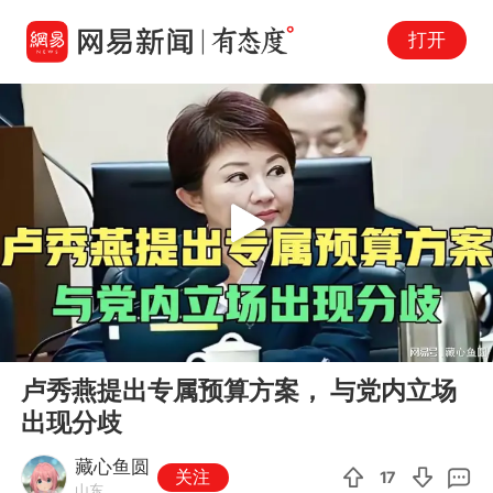
打开
Play
00:00
00:49
En
卢秀燕提出专属预算方案， 与党内立场
fu
出现分歧
藏心鱼圆
关注
17
山东