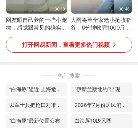
00:10
00:46
网友晒自己养的一些小宠
大雨将至全家老小抢收稻
物，感觉跟常见的确实有
谷，6分钟收完1000斤，
些不一样
没有一个人掉链子
打开网易新闻，查看更多热门视频
热门搜索
“白海豚”逼近 上海危险区域已转移3.03万人
“伊斯兰版北约”出现
以军士兵把枪口对准中国记者
2026年7月份居民消费价格同比上涨0.5%
“白海豚”最新位置公布
白海豚10级风圈