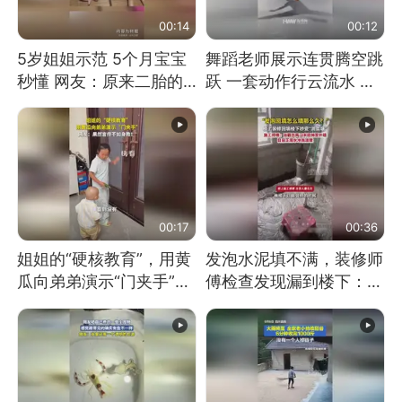
00:14
00:12
5岁姐姐示范 5个月宝宝
舞蹈老师展示连贯腾空跳
秒懂 网友：原来二胎的
跃 一套动作行云流水 节
快乐长这样
奏感拉满 网友：怎么做
到又舞又武的？
00:17
00:36
姐姐的“硬核教育”，用黄
发泡水泥填不满，装修师
瓜向弟弟演示“门夹手”，
傅检查发现漏到楼下：出
网友：果然言传不如身
风口未延伸到外墙
教！