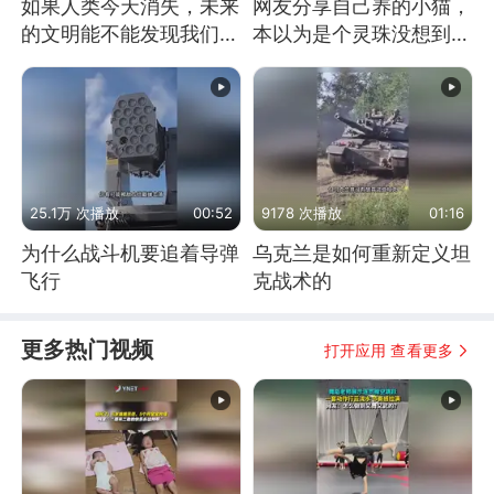
如果人类今天消失，未来
网友分享自己养的小猫，
的文明能不能发现我们存
本以为是个灵珠没想到是
在过？
魔丸
25.1万 次播放
00:52
9178 次播放
01:16
为什么战斗机要追着导弹
乌克兰是如何重新定义坦
飞行
克战术的
更多热门视频
打开应用 查看更多