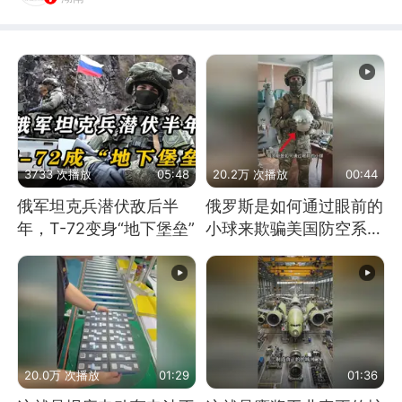
3733 次播放
05:48
20.2万 次播放
00:44
俄军坦克兵潜伏敌后半
俄罗斯是如何通过眼前的
年，T-72变身“地下堡垒”
小球来欺骗美国防空系统
的
20.0万 次播放
01:29
01:36