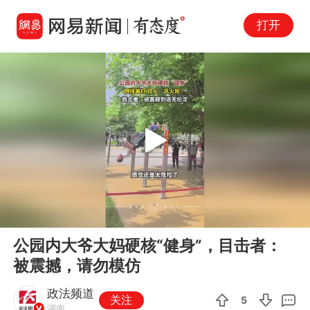
打开
Play
00:00
00:14
En
公园内大爷大妈硬核“健身”，目击者：
fu
被震撼，请勿模仿
政法频道
关注
5
湖南