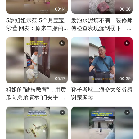
00:14
00:36
5岁姐姐示范 5个月宝宝
发泡水泥填不满，装修师
秒懂 网友：原来二胎的
傅检查发现漏到楼下：出
快乐长这样
风口未延伸到外墙
00:17
00:39
姐姐的“硬核教育”，用黄
孙子考取上海交大爷爷感
瓜向弟弟演示“门夹手”，
谢亲家母
网友：果然言传不如身
教！