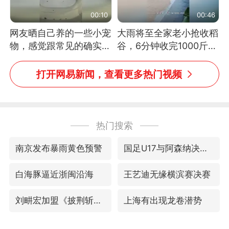
00:10
00:46
网友晒自己养的一些小宠
大雨将至全家老小抢收稻
物，感觉跟常见的确实有
谷，6分钟收完1000斤，
些不一样
没有一个人掉链子
打开网易新闻，查看更多热门视频
热门搜索
南京发布暴雨黄色预警
国足U17与阿森纳决赛取消 并列冠军
白海豚逼近浙闽沿海
王艺迪无缘横滨赛决赛
刘畊宏加盟《披荆斩棘》
上海有出现龙卷潜势