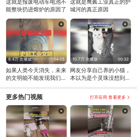
这就是报废电动车电池不
这就是鹰酱工业真正的护
能整块扔进熔炉的原因了
城河的真正原因
8.4万 次播放
04:05
10.7万 次播放
00:32
如果人类今天消失，未来
网友分享自己养的小猫，
的文明能不能发现我们存
本以为是个灵珠没想到是
在过？
魔丸
更多热门视频
打开应用 查看更多