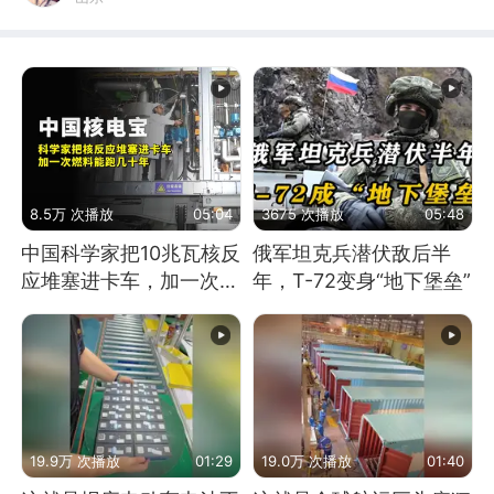
8.5万 次播放
05:04
3675 次播放
05:48
中国科学家把10兆瓦核反
俄军坦克兵潜伏敌后半
应堆塞进卡车，加一次燃
年，T-72变身“地下堡垒”
料能跑几十年
19.9万 次播放
01:29
19.0万 次播放
01:40