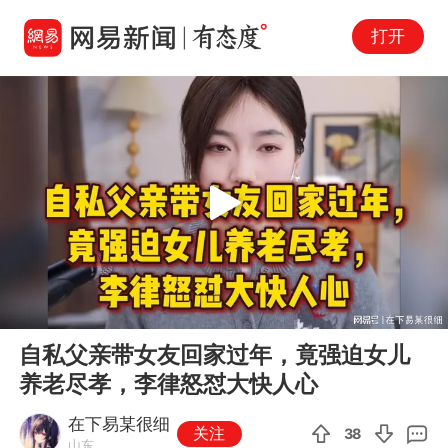
打开
Play
00:00
17:51
En
自私父亲带女友回家过年，竟强迫女儿
fu
养老尽孝，李律怒怼大快人心
在下易某很细
关注
38
山东