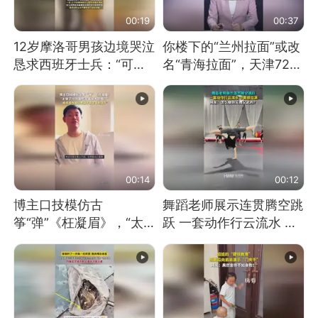
00:19
00:37
12岁摩洛哥男孩边境哭泣
你楼下的“兰州拉面”或改
恳求西班牙士兵：“可不
名“青海拉面”，天津72家
可以不要把我遣返回国”
面馆已集体更换招牌
00:14
00:12
博主口技模仿古
舞蹈老师展示连贯腾空跳
筝“弹”《枉凝眉》，“太
跃 一套动作行云流水 节
像了～你是吃古筝长大的
奏感拉满 网友：怎么做
吗？”“或将成为首位考级
到又舞又武的？
不带古筝的选手。”（来
源：新华每日电讯）