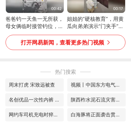
00:42
00:17
爸爸钓一天鱼一无所获，
姐姐的“硬核教育”，用黄
母女俩临时接管钓位，用
瓜向弟弟演示“门夹手”，
玩具鱼竿钓上大鱼
网友：果然言传不如身
教！
打开网易新闻，查看更多热门视频
热门搜索
周末打虎 宋致远被查
视频丨中国东方电气集团原党组副书记、董事宋致远被查
名创优品一次性内裤 颜面尽失
陕西柞水泥石流灾害致3人遇难
网约车司机充电时猝死保险拒赔
白海豚将正面袭击贯穿浙江