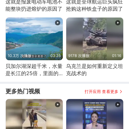
这就是报废电动车电池不
这就是全球航运巨头疯狂
能整块扔进熔炉的原因了
抢购这种铁盒子的原因了
10.3万 次播放
03:25
9178 次播放
01:16
贝加尔湖深超千米，水量
乌克兰是如何重新定义坦
是长江的25倍，里面的
克战术的
鱼究竟有多大？
更多热门视频
打开应用 查看更多