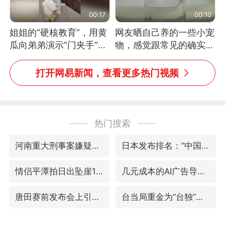
00:17
00:10
姐姐的“硬核教育”，用黄
网友晒自己养的一些小宠
瓜向弟弟演示“门夹手”，
物，感觉跟常见的确实有
网友：果然言传不如身
些不一样
教！
打开网易新闻，查看更多热门视频
热门搜索
河南重大刑事案嫌疑人落网
日本发布排名：“中国第一，美日德韩英法居后”
情侣平潭拍日出坠崖1死1伤
几元成本的AI广告导致千万市值蒸发
唐田赛前发布会上引用《孙子兵法》
台当局重金为“台独”织“皇帝新衣”