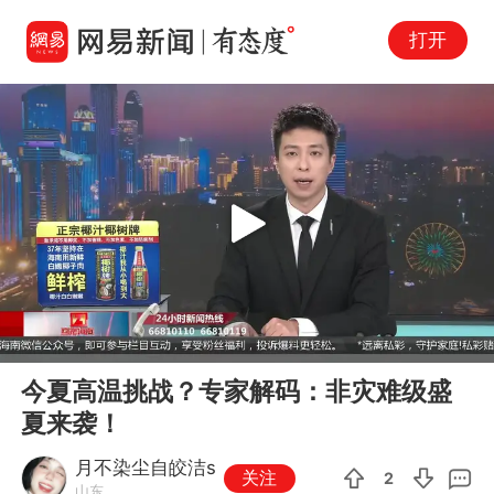
打开
Play
00:00
02:56
En
今夏高温挑战？专家解码：非灾难级盛
fu
夏来袭！
月不染尘自皎洁s
关注
2
山东