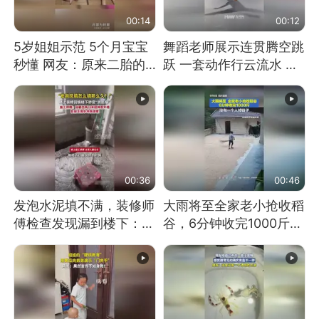
00:14
00:12
5岁姐姐示范 5个月宝宝
舞蹈老师展示连贯腾空跳
秒懂 网友：原来二胎的
跃 一套动作行云流水 节
快乐长这样
奏感拉满 网友：怎么做
到又舞又武的？
00:36
00:46
发泡水泥填不满，装修师
大雨将至全家老小抢收稻
傅检查发现漏到楼下：出
谷，6分钟收完1000斤，
风口未延伸到外墙
没有一个人掉链子