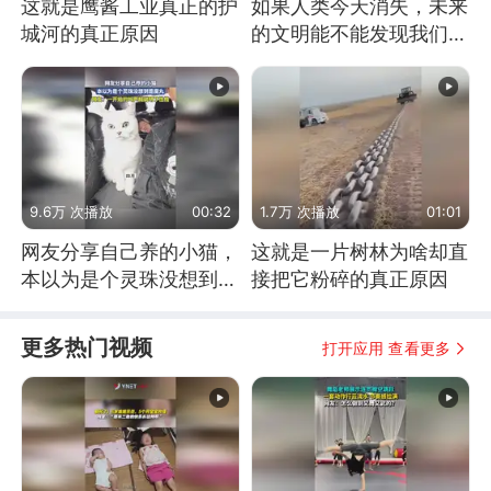
这就是鹰酱工业真正的护
如果人类今天消失，未来
城河的真正原因
的文明能不能发现我们存
在过？
9.6万 次播放
00:32
1.7万 次播放
01:01
网友分享自己养的小猫，
这就是一片树林为啥却直
本以为是个灵珠没想到是
接把它粉碎的真正原因
魔丸
更多热门视频
打开应用 查看更多