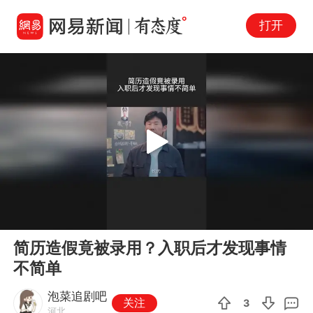
打开
Play
00:00
00:50
En
简历造假竟被录用？入职后才发现事情
fu
不简单
泡菜追剧吧
关注
3
河北