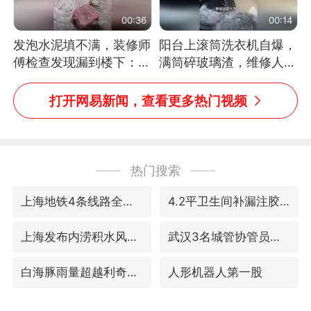
00:36
00:14
发泡水泥填不满，装修师
阳台上滚筒洗衣机自爆，
傅检查发现漏到楼下：出
满筒碎玻璃渣，维修人员
风口未延伸到外墙
称是人为原因，从未见过
洗衣机自爆
打开网易新闻，查看更多热门视频
热门搜索
上海地铁4条线路全线停运
4.2平卫生间补漏注胶花1.55万
上海发布内涝积水风险提示
武汉3名城管协管员殴打摊主被刑拘
白海豚雨量超越利奇马、巴威
人形机器人第一股