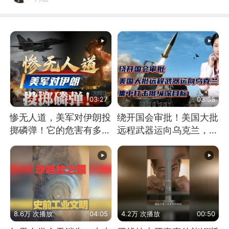
03:27
03:35
惨无人道，美军对伊朗投
绕开国会审批！美国大批
掷磷弹！它的危害有多
远程武器运向乌克兰，集
大？
中打击俄纵深目标
8.6万 次播放
04:05
4.2万 次播放
00:50