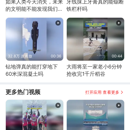
如果人类今天消失，未来
牙线抹上牙膏真的能锯断
的文明能不能发现我们存
铁栏杆吗
在过？
32.8万 次播放
00:36
00:44
钻地弹真的能打穿地下
大雨将至一家老小6分钟
60米深混凝土吗
抢收完1千斤稻谷
更多热门视频
打开应用 查看更多