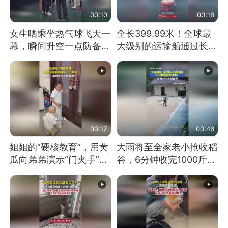
00:10
00:18
女生晒乘坐热气球飞天一
全长399.99米！全球最
幕，瞬间升空一点防备都
大级别的运输船通过长江
没有
大桥这一幕，太震撼了！
00:17
00:46
姐姐的“硬核教育”，用黄
大雨将至全家老小抢收稻
瓜向弟弟演示“门夹手”，
谷，6分钟收完1000斤，
网友：果然言传不如身
没有一个人掉链子
教！