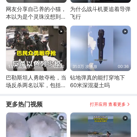
网友分享自己养的小猫，
为什么战斗机要追着导弹
本以为是个灵珠没想到是
飞行
魔丸
1.5万 次播放
02:32
31.0万 次播放
00:36
巴勒斯坦人勇敢夺枪，当
钻地弹真的能打穿地下
场反杀两名以军，包括一
60米深混凝土吗
名少校
更多热门视频
打开应用 查看更多