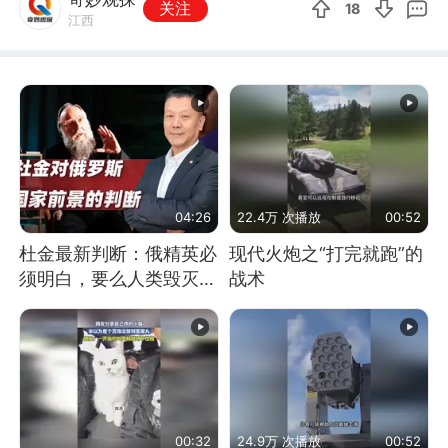
关注
18
江西
04:26
22.4万 次播放
00:52
杜金最新判断：俄精英必
现代火炮之“打完就跑”的
须明白，要么人类毁灭，
战术
要么俄毁灭
00:32
24.9万 次播放
00:52