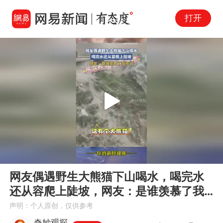
打开
Play
00:00
00:13
En
网友偶遇野生大熊猫下山喝水，喝完水
fu
还从容爬上陡坡，网友：是谁羡慕了我
不说
声明：个人原创，仅供参考
奇妙观探