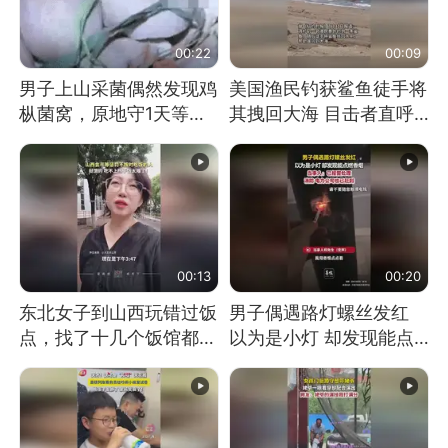
00:22
00:09
男子上山采菌偶然发现鸡
美国渔民钓获鲨鱼徒手将
枞菌窝，原地守1天等它
其拽回大海 目击者直呼
长大：挖了140多朵
震惊 （视频来源：参考
消息）
00:13
00:20
东北女子到山西玩错过饭
男子偶遇路灯螺丝发红
点，找了十几个饭馆都没
以为是小灯 却发现能点
开门：午休到几点
燃香烟 当事人：已报警
处理