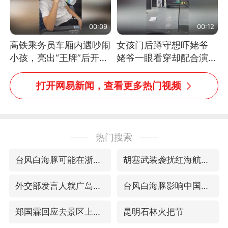
00:09
00:12
高铁乘务员车厢内遇吵闹
女孩门后蹲守想吓姥爷
小孩，亮出“王牌”后开启
姥爷一眼看穿却配合演出
一键静音
网友：姥爷的演技我打满
分
打开网易新闻，查看更多热门视频
热门搜索
台风白海豚可能在浙闽沿海登陆
胡塞武装袭扰红海航运行动升级
外交部发言人就广岛核爆81周年等答记者问
台风白海豚影响中国已成定局
郑国霖回应去景区上班被保安拦下
昆明石林火把节