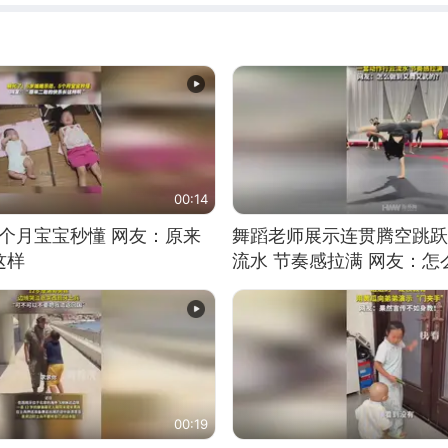
00:14
5个月宝宝秒懂 网友：原来
舞蹈老师展示连贯腾空跳跃
这样
流水 节奏感拉满 网友：
的？
00:19