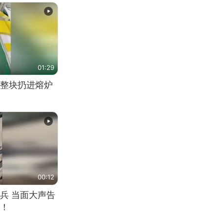
01:29
整块扔进熔炉
00:12
兵 当面大声告
！