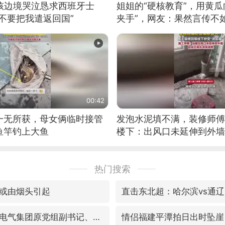
男孩边境哭泣恳求西班牙士
姐姐的“硬核教育”，用黄瓜
不要把我遣返回国”
夹手”，网友：果然言传不
00:42
一无所获，母女俩临时接管
发泡水泥填不满，装修师傅
鱼竿钓上大鱼
楼下：出风口未延伸到外墙
热门搜索
或由烟头引起
直击东北超：哈尔滨vs通辽
视频丨中国东方电气集团原党组副书记、董事宋致远被查
情侣福建平潭拍日出时坠崖