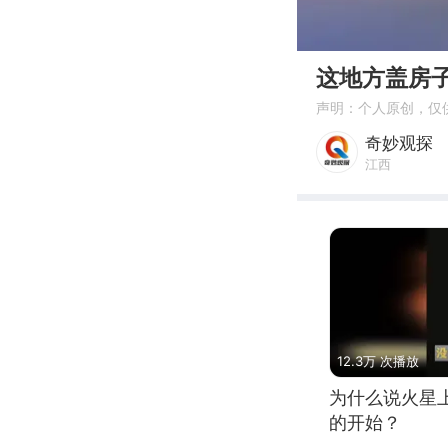
00:00
这地方盖房
声明：个人原创，仅
奇妙观探
江西
12.3万 次播放
为什么说火星
的开始？