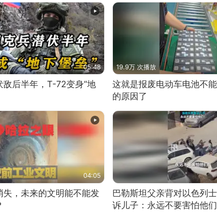
05:48
19.9万 次播放
敌后半年，T-72变身“地
这就是报废电动车电池不能
的原因了
04:05
消失，未来的文明能不能发
巴勒斯坦父亲背对以色列士
？
诉儿子：永远不要害怕他们