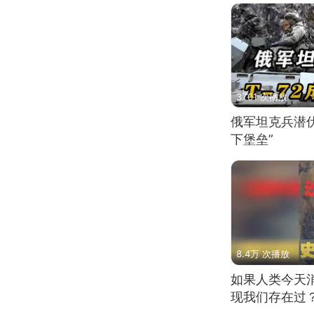
3701 次播放
俄军坦克兵潜伏
下堡垒”
8.4万 次播放
如果人类今天
现我们存在过