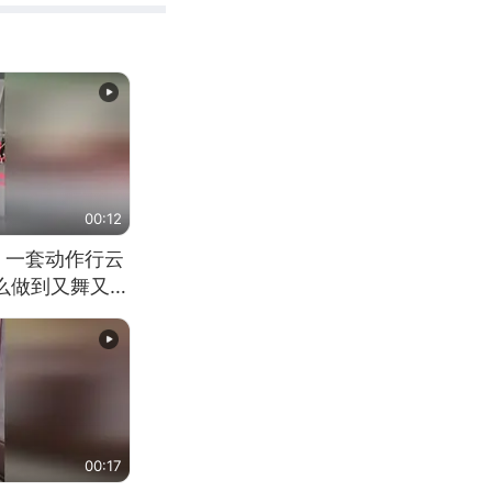
00:12
 一套动作行云
怎么做到又舞又武
00:17