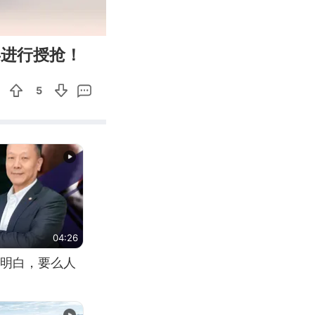
00:11
Enter
兵进行授抢！
fullscreen
5
04:26
明白，要么人