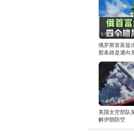
3.1万 次播放
俄罗斯首富提
那条路是通向
11.6万 次播放
美国太空部队
解伊朗防空