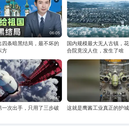
06:05
5992 次播放
出四条暗黑结局，最不坏的
国内规模最大无人古镇，花
东方
合院竟没人住，发生了啥
09:47
第一次出手，只用了三步破
这就是鹰酱工业真正的护城