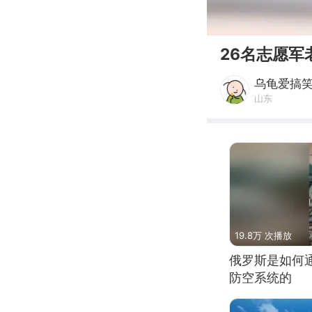
00:00
26名志愿
乌龟爱搞
山东
19.8万 次播放
俄罗斯是如何
防空系统的