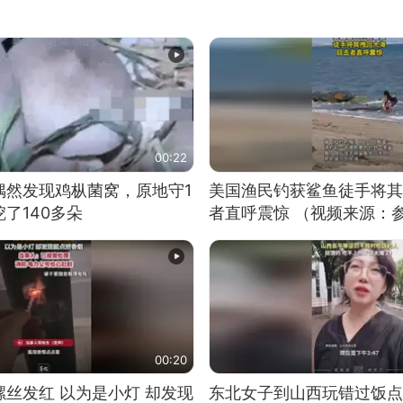
00:22
偶然发现鸡枞菌窝，原地守1
美国渔民钓获鲨鱼徒手将其
了140多朵
者直呼震惊 （视频来源：
00:20
丝发红 以为是小灯 却发现
东北女子到山西玩错过饭点