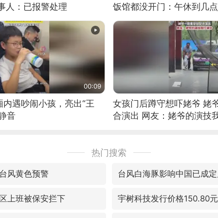
当事人：已报警处理
饭馆都没开门：午休到几点
00:09
厢内遇吵闹小孩，亮出“王
女孩门后蹲守想吓姥爷 姥
静音
合演出 网友：姥爷的演技
热门搜索
台风黄色预警
台风白海豚影响中国已成定
区上班被保安拦下
宇树科技发行价格150.80元