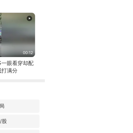
00:12
爷一眼看穿却配
我打满分
局
/股