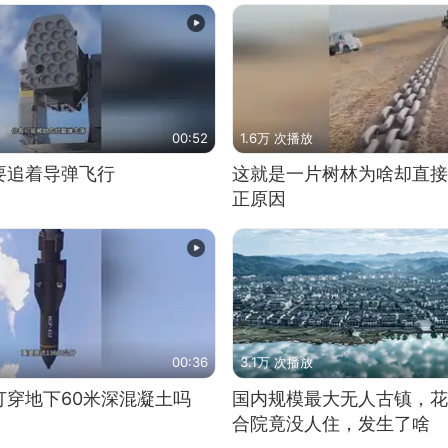
00:52
1.6万 次播放
要追着导弹飞行
这就是一片树林为啥却直接
正原因
00:36
3.1万 次播放
打穿地下60米深混凝土吗
国内规模最大无人古镇，花
合院竟没人住，发生了啥