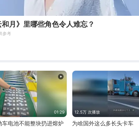
云和月》里哪些角色令人难忘？
供参考
01:29
12.5万 次播放
动车电池不能整块扔进熔炉
为啥国外这么多长头卡车