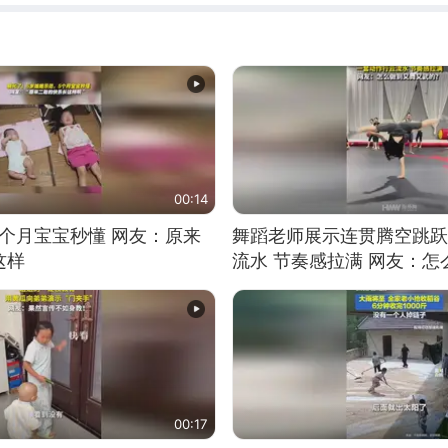
00:14
5个月宝宝秒懂 网友：原来
舞蹈老师展示连贯腾空跳跃
这样
流水 节奏感拉满 网友：
的？
00:17