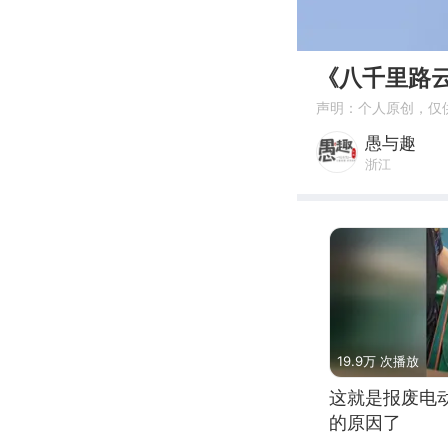
00:00
《八千里路
声明：个人原创，仅
愚与趣
浙江
19.9万 次播放
这就是报废电
的原因了