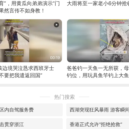
育”，用黄瓜向弟弟演示“门
大雨将至一家老小6分钟抢
：果然言传不如身教！
00:19
男孩边境哭泣恳求西班牙士
爸爸钓一天鱼一无所获，母
不要把我遣返回国”
钓位，用玩具鱼竿钓上大鱼
热门搜索
区内自驾服务费
西湖突现狂风暴雨 游客瞬
击贯穿浙江
香港正式允许“拒绝抢救”