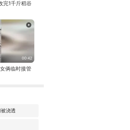
收完1千斤稻谷
00:42
女俩临时接管
间被浇透