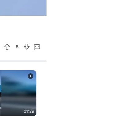
00:44
Enter
fullscreen
5
01:29