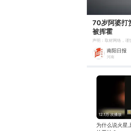
00:00
70岁阿婆打
被挥霍
声明：取材网络，谨
南阳日报
河南
12.1万 次播放
为什么说火星