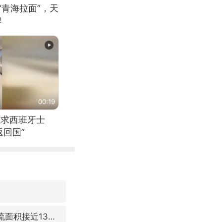
“青海拉面”，天
牌
00:19
恳求西班牙士
回国”
台风“白海豚”体型变大！环流面积接近13个浙江那么大