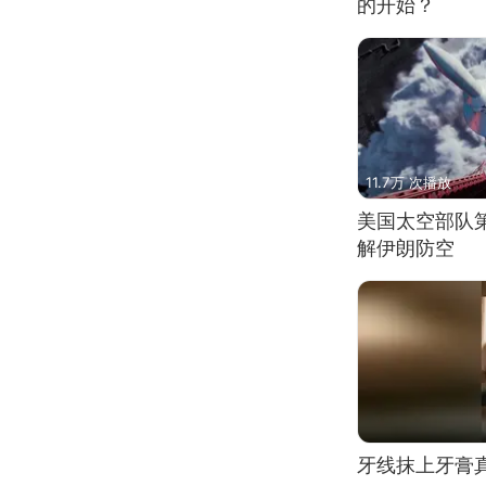
的开始？
11.7万 次播放
美国太空部队
解伊朗防空
牙线抹上牙膏