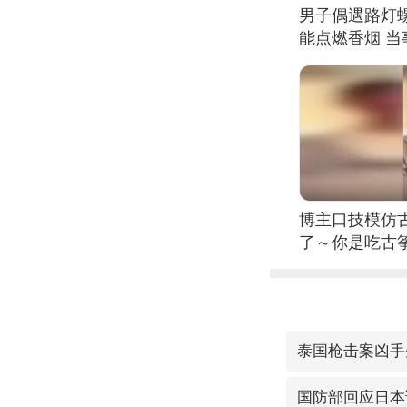
男子偶遇路灯螺
能点燃香烟 
博主口技模仿古
了～你是吃古筝
位考级不带古
日电讯）
泰国枪击案凶手
国防部回应日本