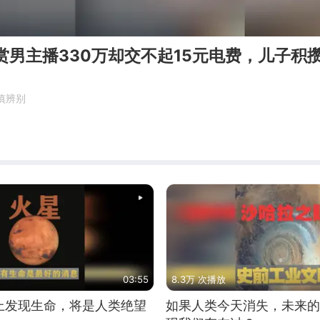
赏男主播330万却交不起15元电费，儿子积
慎辨别
03:55
8.3万 次播放
上发现生命，将是人类绝望
如果人类今天消失，未来的