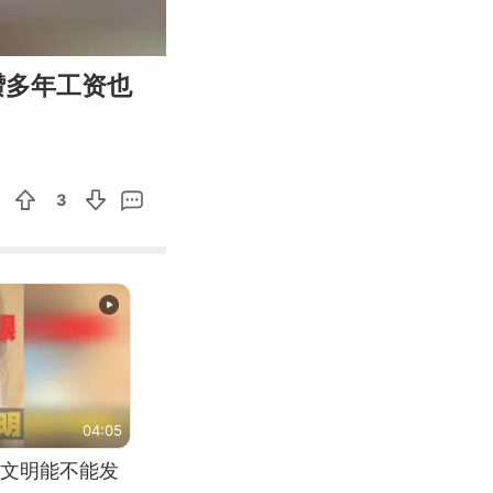
00:26
Enter
攒多年工资也
fullscreen
3
04:05
文明能不能发