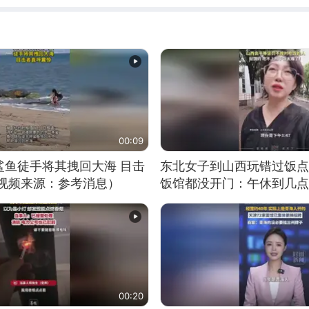
00:09
鲨鱼徒手将其拽回大海 目击
东北女子到山西玩错过饭点
（视频来源：参考消息）
饭馆都没开门：午休到几点
00:20