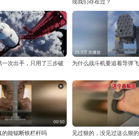
现我们存在过？
09:47
25.0万 次播放
第一次出手，只用了三步破
为什么战斗机要追着导弹飞
00:50
真的能锯断铁栏杆吗
见过狠的，没见过这么狠的