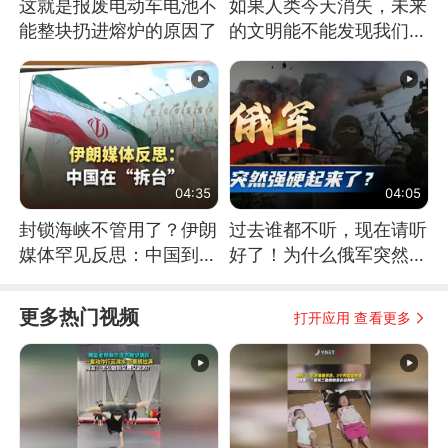
这就是报废电动车电池不
如果人类今天消失，未来
能整块扔进熔炉的原因了
的文明能不能发现我们存
在过？
04:35
04:05
封锁海峡不管用了？伊朗
过去谁都不听，现在请听
媒体罕见反思：中国到底
好了！为什么俄军突然强
是不是在"拆台"
硬起来了？
更多热门视频
打开应用 查看更多