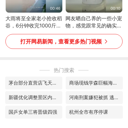
00:46
00:10
大雨将至全家老小抢收稻
网友晒自己养的一些小宠
谷，6分钟收完1000斤，
物，感觉跟常见的确实有
没有一个人掉链子
些不一样
打开网易新闻，查看更多热门视频
热门搜索
茅台部分直营店飞天茅台提价
商场现钱学森巨幅海报 负责人回应
新疆优化调整景区内自驾服务费
河南刑案嫌犯被抓 逃窜时伤害多人
国乒女单三将晋级四强
杭州全市有序停课