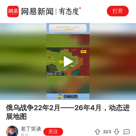
打开
Play
00:00
00:55
En
俄乌战争22年2月——26年4月，动态进
fu
展地图
老丁笑谈
关注
323
重庆