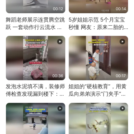
00:12
00:14
舞蹈老师展示连贯腾空跳
5岁姐姐示范 5个月宝宝
跃 一套动作行云流水 节
秒懂 网友：原来二胎的
奏感拉满 网友：怎么做
快乐长这样
到又舞又武的？
00:36
00:17
发泡水泥填不满，装修师
姐姐的“硬核教育”，用黄
傅检查发现漏到楼下：出
瓜向弟弟演示“门夹手”，
风口未延伸到外墙
网友：果然言传不如身
教！