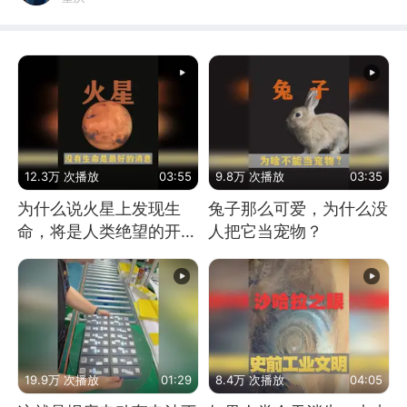
12.3万 次播放
03:55
9.8万 次播放
03:35
为什么说火星上发现生
兔子那么可爱，为什么没
命，将是人类绝望的开
人把它当宠物？
始？
19.9万 次播放
01:29
8.4万 次播放
04:05