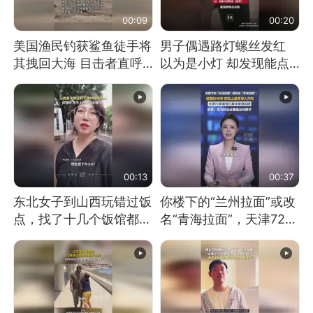
00:09
00:20
美国渔民钓获鲨鱼徒手将
男子偶遇路灯螺丝发红
其拽回大海 目击者直呼
以为是小灯 却发现能点
震惊 （视频来源：参考
燃香烟 当事人：已报警
消息）
处理
00:13
00:37
东北女子到山西玩错过饭
你楼下的“兰州拉面”或改
点，找了十几个饭馆都没
名“青海拉面”，天津72家
开门：午休到几点
面馆已集体更换招牌