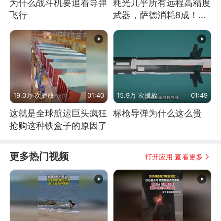
为什么战斗机要追着导弹
耗光几乎所有远程高精度
飞行
武器，萨德消耗8成！美
国还敢嘲笑俄军吗
19.0万 次播放
01:40
15.9万 次播放
01:49
这就是全球航运巨头疯狂
标枪导弹为什么这么贵
抢购这种铁盒子的原因了
更多热门视频
打开应用 查看更多