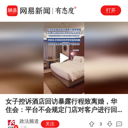
打开
Play
00:00
00:07
En
女子控诉酒店回访暴露行程致离婚，华
fu
住会：平台不会规定门店对客户进行回
访
政法频道
关注
3
上海