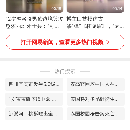
00:19
00:14
12岁摩洛哥男孩边境哭泣
博主口技模仿古
恳求西班牙士兵：“可不
筝“弹”《枉凝眉》，“太
可以不要把我遣返回国”
像了～你是吃古筝长大的
吗？”“或将成为首位考级
打开网易新闻，查看更多热门视频
不带古筝的选手。”（来
源：新华每日电讯）
热门搜索
四川宜宾市发生5.0级左右地震
泰高官回应中国人在泰遭歧视：全面调查
1岁宝宝碰坏纸巾盒 宝妈被索赔924元
美国将对多晶硅衍生品加征15%关税
泸溪河：桃酥吃出金属牙冠视频不实
泰国校园枪击案死亡人数升至7人