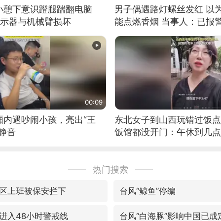
小憩下意识蹬腿踹翻电脑
男子偶遇路灯螺丝发红 以
显示器与机械臂损坏
能点燃香烟 当事人：已报
00:09
厢内遇吵闹小孩，亮出“王
东北女子到山西玩错过饭点
静音
饭馆都没开门：午休到几点
热门搜索
区上班被保安拦下
台风“鲸鱼”停编
进入48小时警戒线
台风“白海豚”影响中国已成