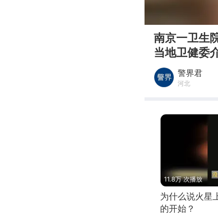
00:00
南京一卫生
当地卫健委
警界君
河北
11.8万 次播放
为什么说火星
的开始？