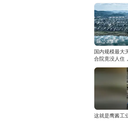
2870 次播放
国内规模最大
合院竟没人住
这就是鹰酱工