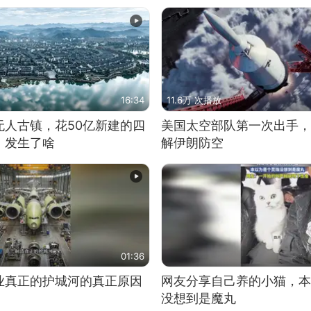
16:34
11.6万 次播放
无人古镇，花50亿新建的四
美国太空部队第一次出手，
，发生了啥
解伊朗防空
01:36
业真正的护城河的真正原因
网友分享自己养的小猫，本
没想到是魔丸