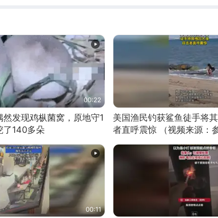
00:22
偶然发现鸡枞菌窝，原地守1
美国渔民钓获鲨鱼徒手将其
了140多朵
者直呼震惊 （视频来源：
00:11