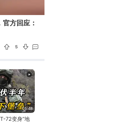
00:12
Enter
，官方回应：
fullscreen
5
05:48
-72变身“地