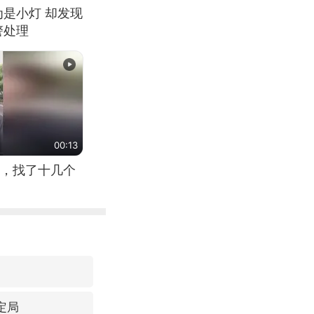
为是小灯 却发现
警处理
00:13
，找了十几个
定局