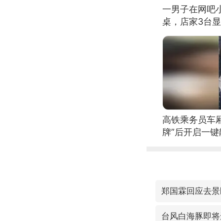
一男子在网吧
桌，店家3台
高铁乘务员车
牌”后开启一键
郑国霖回应去景
台风白海豚即将