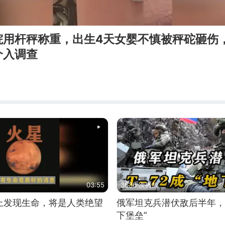
院用杆秤称重，出生4天女婴不慎被秤砣砸伤
介入调查
03:55
3636 次播放
上发现生命，将是人类绝望
俄军坦克兵潜伏敌后半年，T
下堡垒”