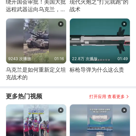
绕开国会审批！美国大批
现代火炮之“打完就跑”的
远程武器运向乌克兰，集
战术
中打击俄纵深目标
9243 次播放
01:16
22.8万 次播放
01:49
乌克兰是如何重新定义坦
标枪导弹为什么这么贵
克战术的
更多热门视频
打开应用 查看更多