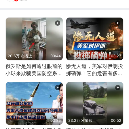
20.6万 次播放
00:44
03:27
俄罗斯是如何通过眼前的
惨无人道，美军对伊朗投
小球来欺骗美国防空系统
掷磷弹！它的危害有多
的
大？
03:35
23.2万 次播放
00:52