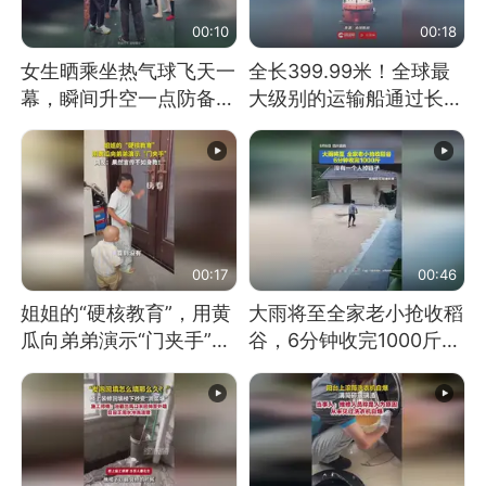
00:10
00:18
女生晒乘坐热气球飞天一
全长399.99米！全球最
幕，瞬间升空一点防备都
大级别的运输船通过长江
没有
大桥这一幕，太震撼了！
00:17
00:46
姐姐的“硬核教育”，用黄
大雨将至全家老小抢收稻
瓜向弟弟演示“门夹手”，
谷，6分钟收完1000斤，
网友：果然言传不如身
没有一个人掉链子
教！