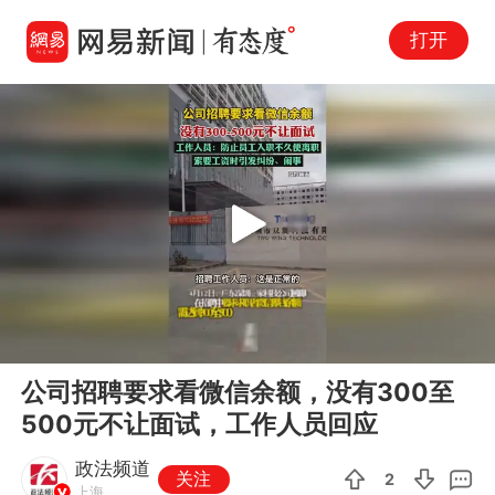
打开
Play
00:00
00:07
En
公司招聘要求看微信余额，没有300至
fu
500元不让面试，工作人员回应
政法频道
关注
2
上海