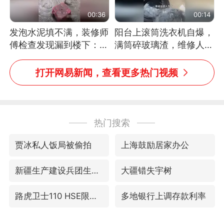
00:36
00:14
发泡水泥填不满，装修师
阳台上滚筒洗衣机自爆，
傅检查发现漏到楼下：出
满筒碎玻璃渣，维修人员
风口未延伸到外墙
称是人为原因，从未见过
洗衣机自爆
打开网易新闻，查看更多热门视频
热门搜索
贾冰私人饭局被偷拍
上海鼓励居家办公
新疆生产建设兵团生态环境局原局长被查
大疆错失宇树
路虎卫士110 HSE限时降价
多地银行上调存款利率