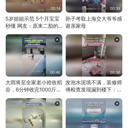
00:14
00:39
5岁姐姐示范 5个月宝宝
孙子考取上海交大爷爷感
秒懂 网友：原来二胎的
谢亲家母
快乐长这样
00:46
00:36
大雨将至全家老小抢收稻
发泡水泥填不满，装修师
谷，6分钟收完1000斤，
傅检查发现漏到楼下：出
没有一个人掉链子
风口未延伸到外墙