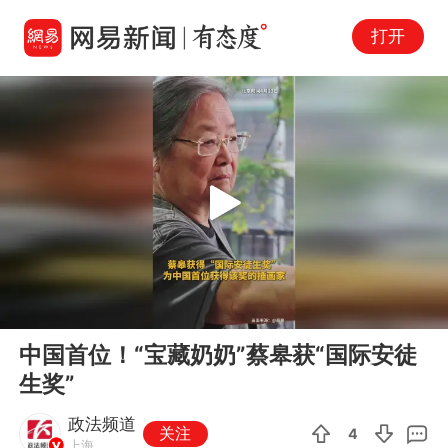
打开
Play
00:00
00:10
En
中国首位！“宝藏奶奶”蔡皋获“国际安徒
fu
生奖”
政法频道
关注
4
上海