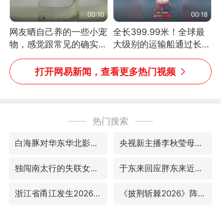
00:10
00:18
网友晒自己养的一些小宠
全长399.99米！全球最
物，感觉跟常见的确实有
大级别的运输船通过长江
些不一样
大桥这一幕，太震撼了！
打开网易新闻，查看更多热门视频
热门搜索
白海豚对华东华北影响会大于巴威
央视新主播李秋莹母校发文祝贺
独闯南太行的失联女生最后轨迹已确认
于东来回应胖东来近25年老店年底关闭
浙江省甬江发生2026年第1号洪水
《披荆斩棘2026》阵容官宣