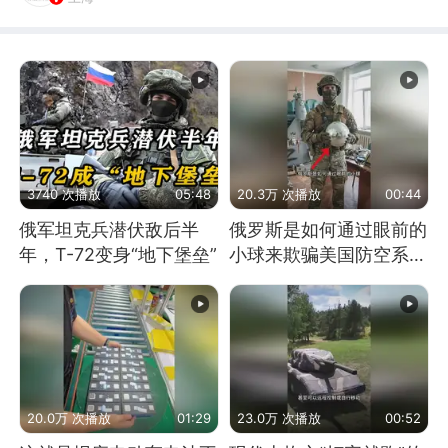
3740 次播放
05:48
20.3万 次播放
00:44
俄军坦克兵潜伏敌后半
俄罗斯是如何通过眼前的
年，T-72变身“地下堡垒”
小球来欺骗美国防空系统
的
20.0万 次播放
01:29
23.0万 次播放
00:52