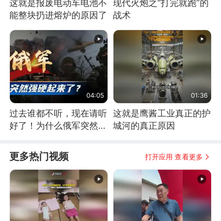
这就是报废电动车电池不
现代火炮之“打完就跑”的
能整块扔进熔炉的原因了
战术
04:05
01:36
过去谁都不听，现在请听
这就是鹰酱工业真正的护
好了！为什么俄军突然强
城河的真正原因
硬起来了？
更多热门视频
打开应用 查看更多