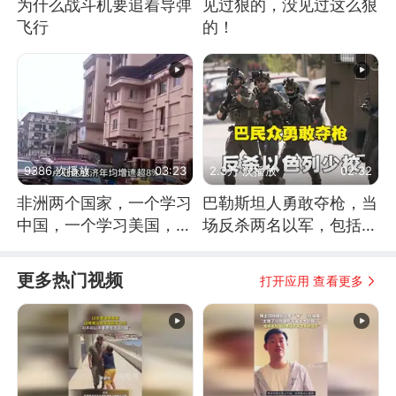
为什么战斗机要追着导弹
见过狠的，没见过这么狠
飞行
的！
9386 次播放
03:23
2.3万 次播放
02:32
非洲两个国家，一个学习
巴勒斯坦人勇敢夺枪，当
中国，一个学习美国，结
场反杀两名以军，包括一
果怎么样了？
名少校
更多热门视频
打开应用 查看更多