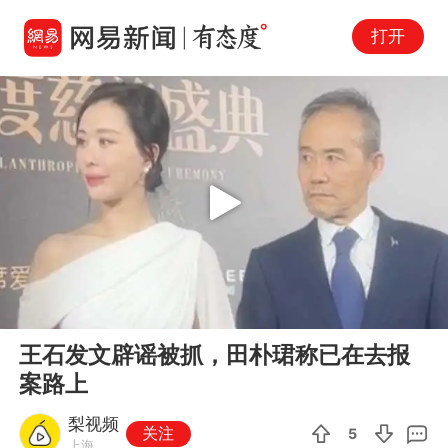
打开
Play
00:00
00:07
En
王石发文辟谣被抓，田朴珺称已在去报
fu
案路上
梨视频
关注
5
上海