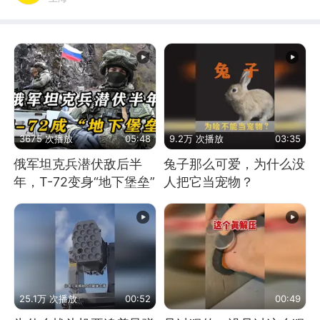
3675 次播放
05:48
9.2万 次播放
03:35
俄军坦克兵潜伏敌后半
兔子那么可爱，为什么没
年，T-72变身“地下堡垒”
人把它当宠物？
25.1万 次播放
00:52
00:49