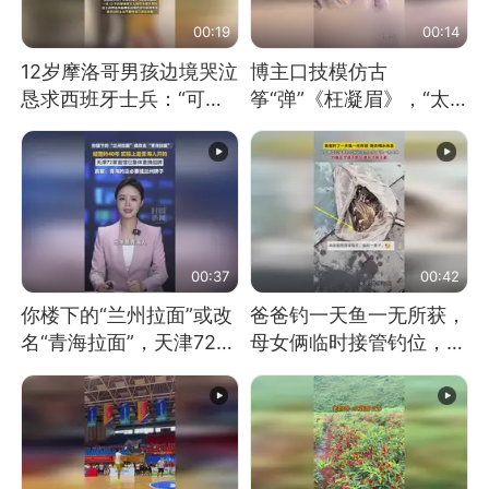
00:19
00:14
12岁摩洛哥男孩边境哭泣
博主口技模仿古
恳求西班牙士兵：“可不
筝“弹”《枉凝眉》，“太
可以不要把我遣返回国”
像了～你是吃古筝长大的
吗？”“或将成为首位考级
不带古筝的选手。”（来
源：新华每日电讯）
00:37
00:42
你楼下的“兰州拉面”或改
爸爸钓一天鱼一无所获，
名“青海拉面”，天津72家
母女俩临时接管钓位，用
面馆已集体更换招牌
玩具鱼竿钓上大鱼