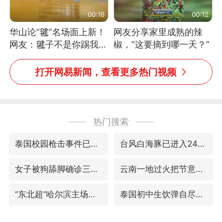
00:16
00:12
华山论“毽”名场面上新！
网友分享家里成熟的辣
网友：毽子不是你踢我
椒，“这要摘到哪一天？”
捡，我踢你捡吗
打开网易新闻，查看更多热门视频
热门搜索
泰国校园枪击事件已致8死30余伤
台风白海豚已进入24小时警戒线
女子被狗舔脚确诊三级暴露 医生回应
云南一地过火把节意外灼伤16人
“东北超”哈尔滨主场收官战小贴士
泰国初中生饮弹自尽前开了26枪